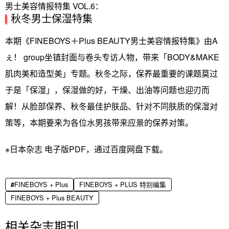
男士美容情报特集 VOL.6：
秋冬男士保湿特集
本期《FINEBOYS＋Plus BEAUTY男士美容情报特集》由A
ぇ！ group坐镇封面与卷头专访人物，带来「BODY&MAKE
肌肉美和造型美」专题。秋冬之际，保养最重要的课题莫过
于是「保湿」，保湿做的好，干燥、出油等问题也迎刃而
解！从脸部保养、秋冬最佳护肤品、针对不同肤质的保湿对
策等，本期要来为各位水男孩带来应景的保养对策。
※日本杂志 电子版PDF，通过百度网盘下载。
FINEBOYS + Plus
FINEBOYS + PLUS 特别编集
FINEBOYS + Plus BEAUTY
相关杂志期刊