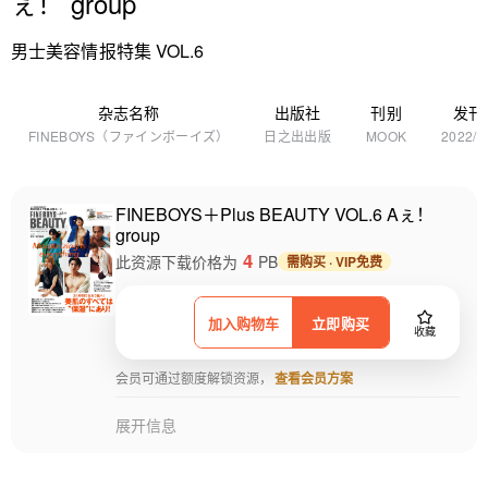
ぇ！ group
男士美容情报特集 VOL.6
杂志名称
出版社
刊别
发刊
FINEBOYS（ファインボーイズ）
日之出出版
MOOK
2022/1
FINEBOYS＋Plus BEAUTY VOL.6 Aぇ！
group
4
此资源下载价格为
PB
需购买 · VIP免费
加入购物车
立即购买
收藏
会员可通过额度解锁资源，
查看会员方案
展开信息