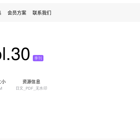
集
会员方案
联系我们
l.30
季刊
大小
资源信息
 M
日文_PDF_无水印