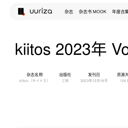
杂志
杂志书 MOOK
年度合
kiitos 2023年 Vo
杂志名称
出版社
发刊日
资源
kiitos.（キイトス）
三栄
2023年12月18号
124