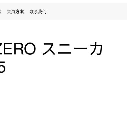
集
会员方案
联系我们
册 ZERO スニーカ
5