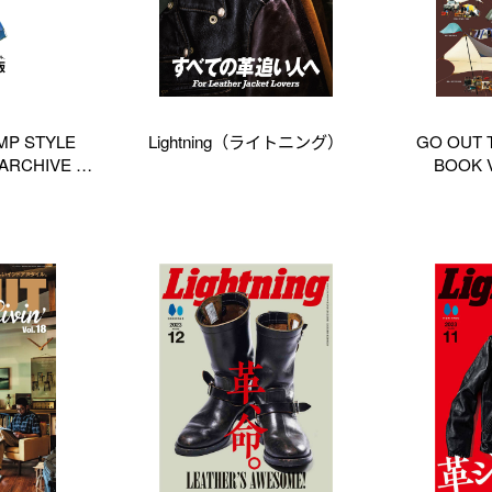
MP STYLE
Lightning（ライトニング）
GO OUT 
 ARCHIVE 特
BOOK 