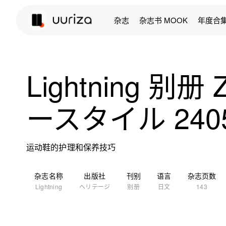
杂志
杂志书 MOOK
年度合
Lightning 别
ースタイル 240
运动鞋的护理和保养技巧
杂志名称
出版社
刊别
语言
杂志页数
Lightning
ヘリテージ
别册
日文
143