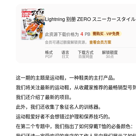
Lightning 别册 ZERO スニーカースタイル 
4
此资源下载价格为
PB
需购买 · VIP免费
会员可通过额度解锁资源，
查看会员方案
格式
语言
下载方式
解锁额度
PDF
日文
百度网盘
30点
这一期的主题是运动鞋，一种鞋类的主打产品。
我们将关注最新的运动鞋，从收藏家推荐的最畅销型号
我们还介绍了最新的项目。
此外，我们还收集了象征名人的训练器。
运动鞋爱好者不会想错过护理和保养技巧的。
在第二个专题中，我们指出了如何穿戴T恤的必备颜色：
我们还请一家受欢迎的商店的工作人员向我们展示了如