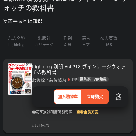
ォッチの教科書
复古手表基础知识
杂志名称
出版社
刊别
语言
杂志页数
Lightning
ヘリテージ
别册
日文
165
Lightning 别册 Vol.213 ヴィンテージウォッ
チの教科書
5
此资源下载价格为
PB
需购买 · VIP免费
加入购物车
立即购买
收藏
会员可通过额度解锁资源，
查看会员方案
展开信息