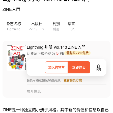
ZINE入門
杂志名称
出版社
刊别
语言
Lightning
ヘリテージ
别册
日文
Lightning 别册 Vol.143 ZINE入門
5
此资源下载价格为
PB
需购买 · VIP免费
加入购物车
立即购买
收藏
会员可通过额度解锁资源，
查看会员方案
展开信息
ZINE是一种独立的小册子风格，其中新的价值和信息以自己