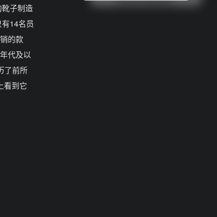
的靴子制造
有14名员
畅销的款
0年代及以
经历了前所
上看到它