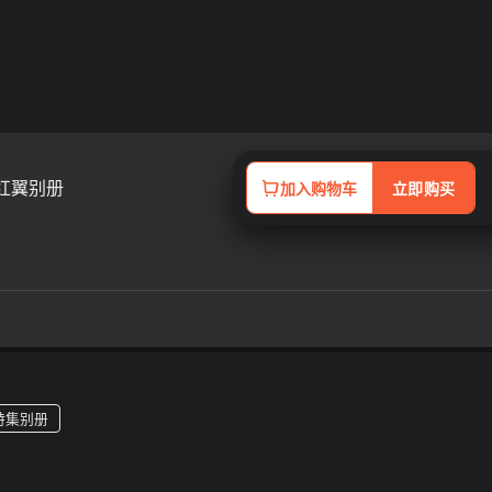
htning Archives VINTAGE RED WING 红翼别册
加入购物车
立即购买
g 特集别册