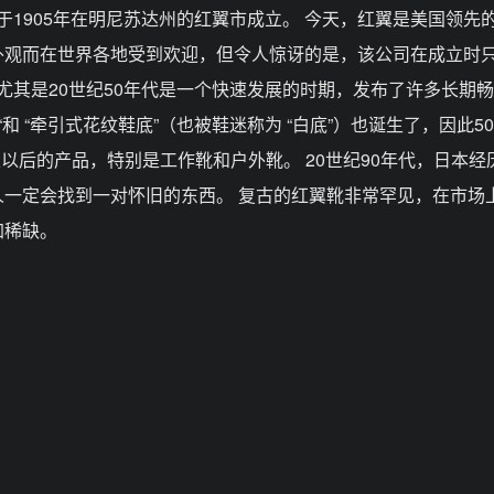
公司于1905年在明尼苏达州的红翼市成立。 今天，红翼是美国领先
观而在世界各地受到欢迎，但令人惊讶的是，该公司在成立时只
尤其是20世纪50年代是一个快速发展的时期，发布了许多长期
 “和 “牵引式花纹鞋底”（也被鞋迷称为 “白底”）也诞生了，因此5
代及以后的产品，特别是工作靴和户外靴。 20世纪90年代，日本
一定会找到一对怀旧的东西。 复古的红翼靴非常罕见，在市场
加稀缺。