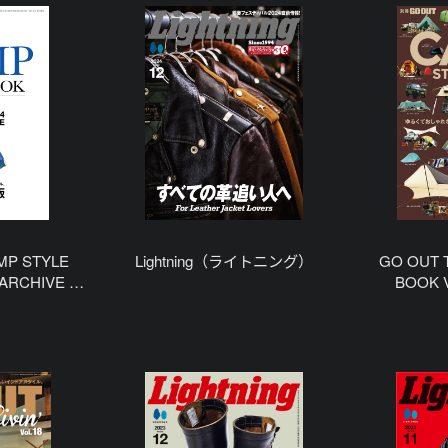
MP STYLE
Lightning（ライトニング）
GO OUT 
 ARCHIVE 特
BOOK 