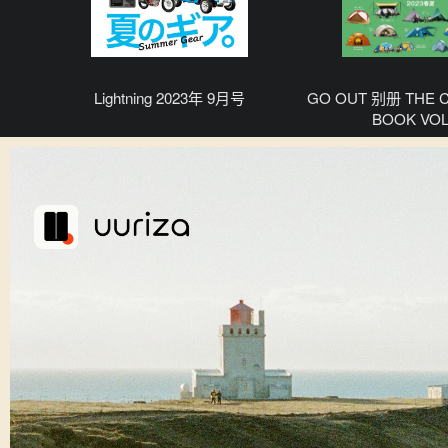
Lightning 2023年 9月号
GO OUT 别册 THE 
BOOK VOL