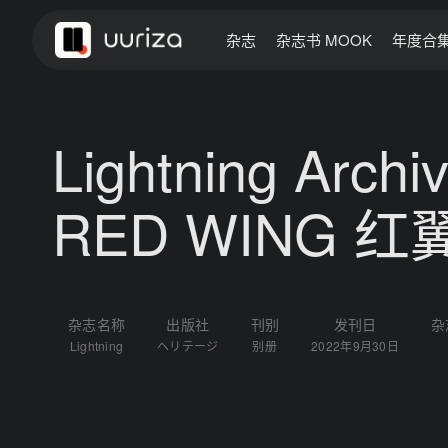
杂志
杂志书 MOOK
年度合
Lightning Arch
RED WING 
杂志名称
出版社
刊别
发刊日
杂
Lightning
ヘリテージ
别册
2022年9月30日