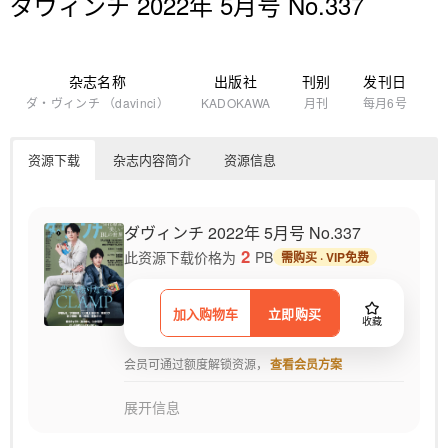
ダヴィンチ 2022年 5月号 No.337
杂志名称
出版社
刊别
发刊日
ダ・ヴィンチ （davinci）
KADOKAWA
月刊
每月6号
资源下载
杂志内容简介
资源信息
ダヴィンチ 2022年 5月号 No.337
2
此资源下载价格为
PB
需购买 · VIP免费
加入购物车
立即购买
收藏
会员可通过额度解锁资源，
查看会员方案
展开信息