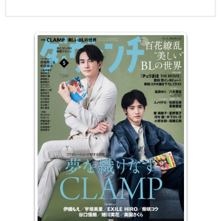
沉浸在文字书海中 对许多读者或负责选择日书中译的编辑们来说，
电子版日本杂志，PDF 格式，通过百度网盘下载。
应该都有在日本书海中沉浮慌乱的经验。达文西杂志每月固定为读者
提供最新的出版情报，涵括在日本漫画、推理小说等大众文学、纯文
学、政治经济、社会研究等不同的文类；每月白金特选，为大家掌握
畅销书的完整动态；详实的市场调查所制作的排行榜，更是读者及出
版相关从业人员重要的参考指标；偶像艺人的读书周记或与作家之对
谈，迸发出的是时下流行的读书消费取向与对新世代意念及社会问题
的掌握。