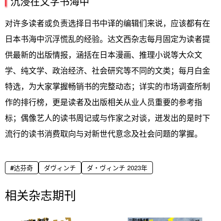
沉浸在文字书海中
对许多读者或负责选择日书中译的编辑们来说，应该都有在
日本书海中沉浮慌乱的经验。达文西杂志每月固定为读者提
供最新的出版情报，涵括在日本漫画、推理小说等大众文
学、纯文学、政治经济、社会研究等不同的文类；每月白金
特选，为大家掌握畅销书的完整动态；详实的市场调查所制
作的排行榜，更是读者及出版相关从业人员重要的参考指
标；偶像艺人的读书周记或与作家之对谈，迸发出的是时下
流行的读书消费取向与对新世代意念及社会问题的掌握。
达芬奇
ダヴィンチ
ダ・ヴィンチ 2023年
相关杂志期刊