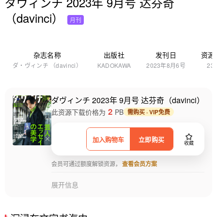
ダヴィンチ 2023年 9月号 达芬奇
（davinci）
月刊
杂志名称
出版社
发刊日
资源
ダ・ヴィンチ （davinci）
KADOKAWA
2023年8月6号
23
ダヴィンチ 2023年 9月号 达芬奇（davinci）
2
此资源下载价格为
PB
需购买 · VIP免费
加入购物车
立即购买
收藏
会员可通过额度解锁资源，
查看会员方案
展开信息