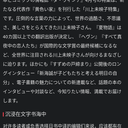
たなる代表作『黄色い家』を刊行した「川上未映子特集」
です。圧倒的な言葉の力によって、世界の過酷さ、不思議
さ、美しさをとらえてきた川上未映子さん。『夏物語』は
40カ国以上での翻訳出版が決定し、『ヘヴン』『すべて真
夜中の恋人たち』が国際的な文学賞の最終候補になるな
ど、全世界に注目される川上未映子さんが向けるまなざし
に迫ります。ほかにも『すずめの戸締まり』公開後のロン
グインタビュー「新海誠が子どもたちと考える明日の自
分」、電子書籍の魅力についての新連載など、話題の本の
インタビューや対談など、今知りたい情報、満載でお届け
します。
沉浸在文字书海中
对许多读者或负责选择日书中译的编辑们来说，应该都有在