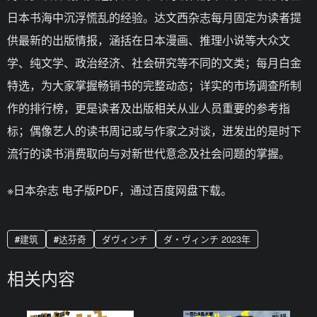
日本书海中沉浮慌乱的经验。达文西杂志每月固定为读者提
供最新的出版情报，涵括在日本漫画、推理小说等大众文
学、纯文学、政治经济、社会研究等不同的文类；每月白金
特选，为大家掌握畅销书的完整动态；详实的市场调查所制
作的排行榜，更是读者及出版相关从业人员重要的参考指
标；偶像艺人的读书周记或与作家之对谈，迸发出的是时下
流行的读书消费取向与对新世代意念及社会问题的掌握。
※日本杂志 电子版PDF，通过百度网盘下载。
建筑
达芬奇
ダヴィンチ
ダ・ヴィンチ 2023年
相关内容