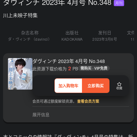
ダヴィンチ 2023年 4月号 No.348
月刊
川上未映子特集
杂志名称
出版社
发刊日
文件
ダ・ヴィンチ （davinci）
KADOKAWA
2023年3月6号
19
ダヴィンチ 2023年 4月号 No.348
2
此资源下载价格为
PB
需购买 · VIP免费
加入购物车
立即购买
收藏
会员可通过额度解锁资源，
查看会员方案
展开信息
本とコミックの情報誌『ダ・ヴィンチ』4月号の特集は、新