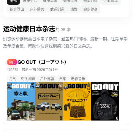
全部
健康生活
健康美容
健康饮食
健美训练
冲浪海岸
徒步登山
户外露营
武道剑道
瑜伽
跑步健身
运动健康日本杂志
共 25 本
浏览运动健康类日本电子杂志，涵盖热门刊物、最新一期、往期单期
及年度合集，帮助你快速找到感兴趣的日文杂志。
GO OUT（ゴーアウト）
热门
共92期｜最新一期·
2026年9月号
月刊
街头潮流
户外露营
汽车
电影音乐