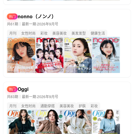
nonno（ノンノ）
热门
共61期｜最新一期·
2026年9月号
月刊
女性时尚
彩妆
美容美妆
美发发型
健康生活
Oggi
热门
共83期｜最新一期·
2026年9月号
月刊
女性时尚
通勤穿搭
美容美妆
护肤
彩妆