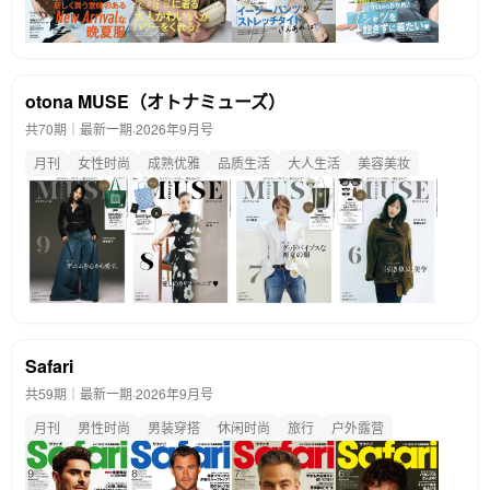
otona MUSE（オトナミューズ）
共70期｜最新一期·
2026年9月号
月刊
女性时尚
成熟优雅
品质生活
大人生活
美容美妆
Safari
共59期｜最新一期·
2026年9月号
月刊
男性时尚
男装穿搭
休闲时尚
旅行
户外露营