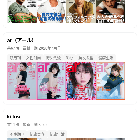
ar（アール）
共67期｜最新一期·
2026年7月号
双月刊
女性时尚
街头潮流
彩妆
美发发型
健康生活
kiitos
共11期｜最新一期·
kiitos
不定期刊
健康美容
健康生活