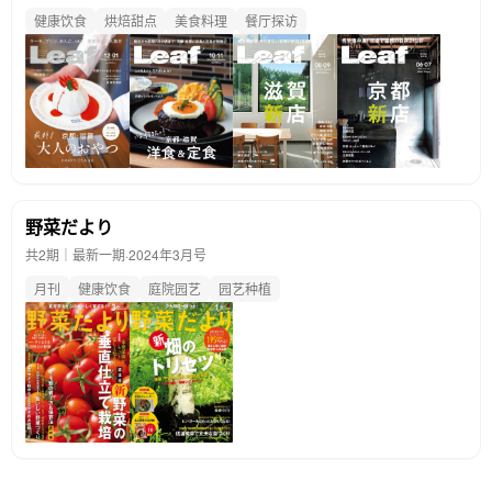
健康饮食
烘焙甜点
美食料理
餐厅探访
野菜だより
共2期｜最新一期·
2024年3月号
月刊
健康饮食
庭院园艺
园艺种植