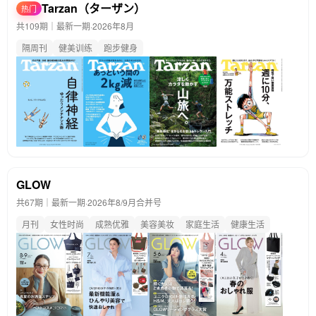
Tarzan（ターザン）
热门
共109期｜最新一期·
2026年8月
隔周刊
健美训练
跑步健身
GLOW
共67期｜最新一期·
2026年8/9月合并号
月刊
女性时尚
成熟优雅
美容美妆
家庭生活
健康生活