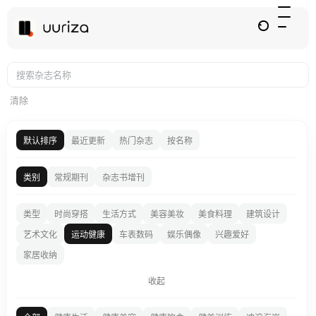
清除
默认排序
最近更新
热门杂志
按名称
类别
常规期刊
杂志书增刊
类型
时尚穿搭
生活方式
美容美妆
美食料理
建筑设计
艺术文化
运动健康
车表数码
娱乐偶像
兴趣爱好
家居收纳
收起