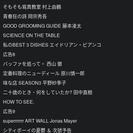
そもそも寫真教室 村上由鶴
青春狂の詩 岡宗秀吾
GOOD GROOMING GUIDE 藤本凌太
SCIENCE ON THE TABLE
私のBEST 3 DISHES エイドリアン・ビアンコ
広告8
バッファを追って。 西山 徹
定番料理のニューディール 原川慎一郎
味な店 SEASON3 平野紗季子
二十歳のとき、何をしていたか? 田中直樹
HOW TO SEE.
広告9
superrrrrrr ART WALL Jonas Mayer
シティボーイの憂鬱 ＆ 次號予告