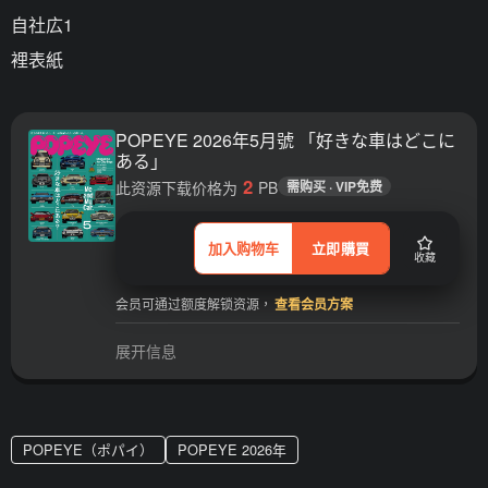
自社広1
裡表紙
POPEYE 2026年5月號 「好きな車はどこに
ある」
2
此资源下载价格为
PB
需购买 · VIP免费
加入购物车
立即購買
收藏
会员可通过额度解锁资源，
查看会员方案
展开信息
POPEYE（ポパイ）
POPEYE 2026年