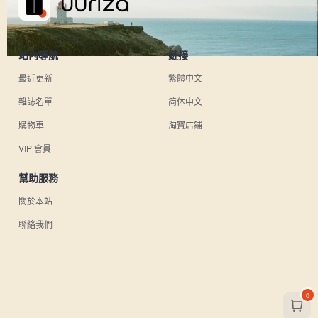
站內導航
鏈接
最近更新
繁體中文
雜誌名單
简体中文
購物車
淘寶店鋪
VIP 會員
幫助服務
關於本站
聯絡我們
0