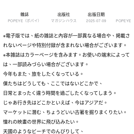
雜誌
出版社
出版日期
POPEYE（ポパイ）
マガジンハウス
2025-07-09
POPEY
※電子版では、紙の雑誌と內容が一部異なる場合や、掲載さ
れないページや特別付録が含まれない場合がございます。
※本雑誌はカラーページを含みます。お使いの端末によって
は、一部読みづらい場合がございます。
今年もまた、旅をしたくなっている。
僕たちはどうしても、ここではないどこかで、
日常とまったく違う時間を過ごしたくなってしまう。
じゃあ行き先はどこかといえば、今はアジアだ。
マーケットに潛む、ちょうどいい古著を掘りまくりたい。
憧れの映畫の世界に飛び込みたい。
天國のようなビーチでのんびりして、