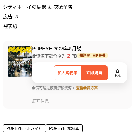
シティボーイの憂鬱 ＆ 次號予告
広告13
裡表紙
POPEYE 2025年8月號
2
此资源下载价格为
PB
需购买 · VIP免费
加入购物车
立即購買
收藏
会员可通过额度解锁资源，
查看会员方案
展开信息
POPEYE（ポパイ）
POPEYE 2025年