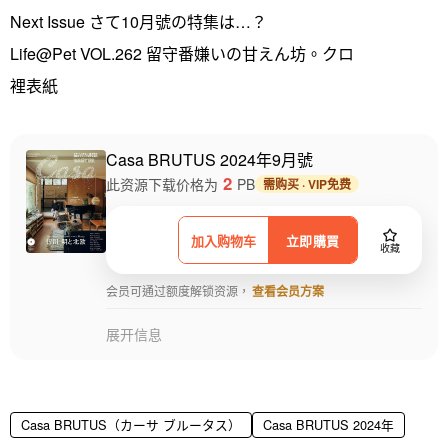
Next Issue さて10月號の特集は…？
Life@Pet VOL.262 留守番嫌いの甘えん坊。クロ
裡表紙
Casa BRUTUS 2024年9月號
2
此资源下载价格为
PB
需购买 · VIP免费
加入购物车
立即購買
收藏
会员可通过额度解锁资源，
查看会员方案
展开信息
Casa BRUTUS（カーサ ブルータス）
Casa BRUTUS 2024年