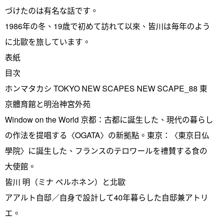
づけたのは有名な話です。
1986年の冬、19歳で初めて訪れて以來、皆川は毎年のよう
に北歐を旅しています。
表紙
目次
ホンマタカシ TOKYO NEW SCAPES NEW SCAPE_88 東
京體育館と明治神宮外苑
Window on the World 京都：古都に誕生した、現代の暮らし
の作法を提唱する〈OGATA〉の新拠點。東京：〈東京日仏
學院〉に誕生した、フランスのテロワールを禮賛する食の
大使館。
皆川 明（ミナ ペルホネン）と北歐
アアルト自邸／自身で設計して40年暮らした自邸兼アトリ
エ。