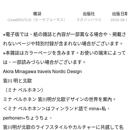
雜誌
出版社
出版日期
CasaBRUTUS（カーサブルータス）
マガジンハウス
2024-08-0
※電子版では、紙の雑誌と內容が一部異なる場合や、掲載さ
れないページや特別付録が含まれない場合がございます。
※本雑誌はカラーページを含みます。お使いの端末によって
は、一部読みづらい場合がございます。
Akira Minagawa travels Nordic Design
皆川 明と北歐
（ミナ ペルホネン）
ミナ ペルホネン 皆川明が北歐デザインの世界を案內。
＜ミナ ペルホネン＞はフィンランド語で mina=私、
perhonen=ちょうちょ、
皆川明が北歐のライフスタイルやカルチャーに共感して名