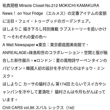
祐真朋樹 Miracle Closet No.212 MOKICHI KAMAKURA
News！ on Your Fridge 〈エルメス〉の定番アイテムの変貌
に注目。フェイ・トゥーグッドのガーデンチェア｡
ほしよりこ 描き下ろし特別連載 ラブストーリーを追いかけ
て ～それぞれの愛の色～
A Wall Newspaper ●東京：東京都庭園美術館で、
ANREALAGE×妹島和世のコラボレーション。空間と服が融
合した新作展示。●ロンドン：夏の風物詩サーペンタインの
パビリオン。韓國人初の設計を手がけたのはチョウ・ミン
スク。
ほしよりこ カーサの貓村さん 第174回 たらいでスイカやシ
ャンパンを冷やして夏満吃！ 貓村さんは今月もがんばって
います。
Chill CARS vol.86 スバル レックス（1st）