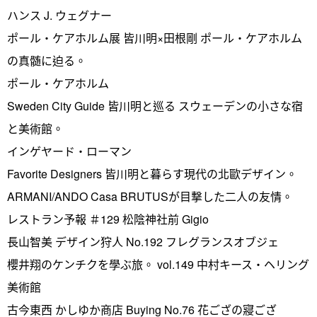
ハンス J. ウェグナー
ポール・ケアホルム展 皆川明×田根剛 ポール・ケアホルム
の真髄に迫る。
ポール・ケアホルム
Sweden City Guide 皆川明と巡る スウェーデンの小さな宿
と美術館。
インゲヤード・ローマン
Favorite Designers 皆川明と暮らす現代の北歐デザイン。
ARMANI/ANDO Casa BRUTUSが目撃した二人の友情。
レストラン予報 ＃129 松陰神社前 Gigio
長山智美 デザイン狩人 No.192 フレグランスオブジェ
櫻井翔のケンチクを學ぶ旅。 vol.149 中村キース・ヘリング
美術館
古今東西 かしゆか商店 Buying No.76 花ござの寢ござ