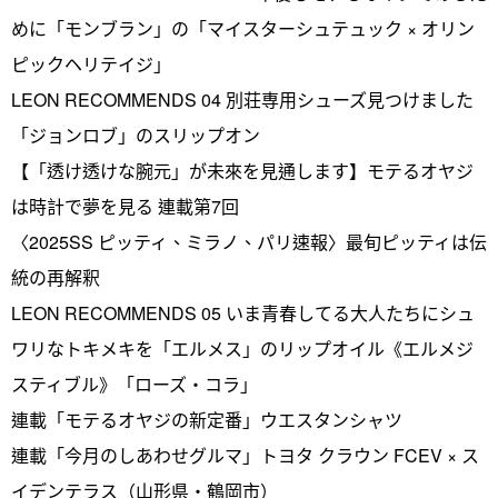
めに「モンブラン」の「マイスターシュテュック × オリン
ピックヘリテイジ」
LEON RECOMMENDS 04 別荘専用シューズ見つけました
「ジョンロブ」のスリップオン
【「透け透けな腕元」が未來を見通します】モテるオヤジ
は時計で夢を見る 連載第7回
〈2025SS ピッティ、ミラノ、パリ速報〉最旬ピッティは伝
統の再解釈
LEON RECOMMENDS 05 いま青春してる大人たちにシュ
ワリなトキメキを「エルメス」のリップオイル《エルメジ
スティブル》「ローズ・コラ」
連載「モテるオヤジの新定番」ウエスタンシャツ
連載「今月のしあわせグルマ」トヨタ クラウン FCEV × ス
イデンテラス（山形県・鶴岡市）