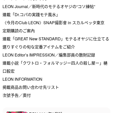
LEON Journal／新時代のモテるオヤジの“コソ練帖”
連載「Dr.コパの実踐モテ風水」
〈今月のClub LEON〉SNAP撮影會 in スカルペッタ東京
定期購読のご案內
連載「GREAT New STANDARD」モテるオヤジに仕立てる
選りすぐりの旬な定番アイテムをご紹介
LEON Editor’s IMPRESSION／編集部員の散財記録
連載小説「クワトロ・フォルマッジー四人の殺し屋ー」樋
口毅宏
LEON INFORMATION
掲載商品お問い合わせ先リスト
次號予告／奧付