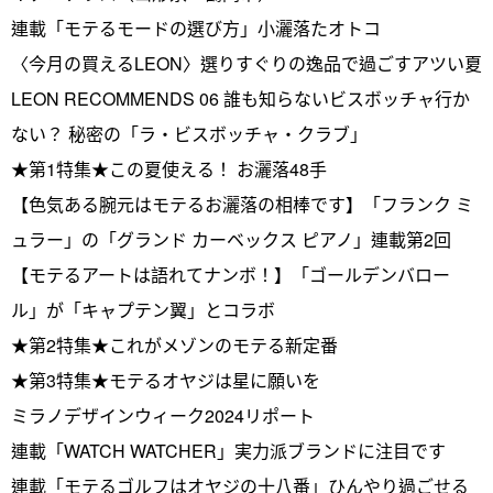
連載「モテるモードの選び方」小灑落たオトコ
〈今月の買えるLEON〉選りすぐりの逸品で過ごすアツい夏
LEON RECOMMENDS 06 誰も知らないビスボッチャ行か
ない？ 秘密の「ラ・ビスボッチャ・クラブ」
★第1特集★この夏使える！ お灑落48手
【色気ある腕元はモテるお灑落の相棒です】「フランク ミ
ュラー」の「グランド カーベックス ピアノ」連載第2回
【モテるアートは語れてナンボ！】「ゴールデンバロー
ル」が「キャプテン翼」とコラボ
★第2特集★これがメゾンのモテる新定番
★第3特集★モテるオヤジは星に願いを
ミラノデザインウィーク2024リポート
連載「WATCH WATCHER」実力派ブランドに注目です
連載「モテるゴルフはオヤジの十八番」ひんやり過ごせる