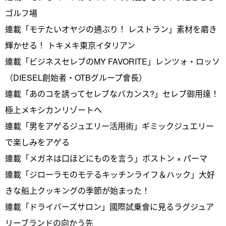
ゴルフ場
連載「モテたいオヤジの通ぶり！ レストラン」素材を磨き
輝かせる！ トキメキ東京イタリアン
連載「ビジネスセレブのMY FAVORITE」レンツォ・ロッソ
（DIESEL創始者・OTBグループ會長）
連載「あのコを誘ってセレブなバカンス?」セレブ御用達！
極上メキシカンリゾートへ
連載「男をアゲるジュエリー活用術」ギミックジュエリー
で楽しみをアゲる
連載「メガネは口ほどにものを言う」ボストン × パーマ
連載「ジローラモのモテるキッチンライフ＆ハック」大好
きな船上クッキングの季節が始まった！
連載「ドライバーズサロン」國際試乗會に見るラグジュア
リーブランドの向かう先