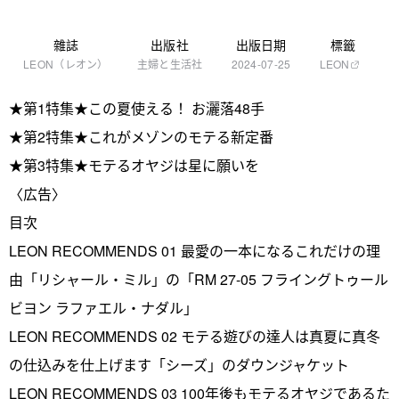
雜誌
出版社
出版日期
標籤
LEON（レオン）
主婦と生活社
2024-07-25
LEON
★第1特集★この夏使える！ お灑落48手
★第2特集★これがメゾンのモテる新定番
★第3特集★モテるオヤジは星に願いを
〈広告〉
目次
LEON RECOMMENDS 01 最愛の一本になるこれだけの理
由「リシャール・ミル」の「RM 27-05 フライングトゥール
ビヨン ラファエル・ナダル」
LEON RECOMMENDS 02 モテる遊びの達人は真夏に真冬
の仕込みを仕上げます「シーズ」のダウンジャケット
LEON RECOMMENDS 03 100年後もモテるオヤジであるた