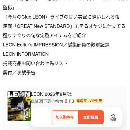
監獄」
〈今月のClub LEON〉ライブの甘い美聲に酔いしれる夜
連載「GREAT New STANDARD」モテるオヤジに仕立てる
選りすぐりの旬な定番アイテムをご紹介
LEON Editor’s IMPRESSION／編集部員の散財記録
LEON INFORMATION
掲載商品お問い合わせ先リスト
奧付／次號予告
LEON 2026年8月號
2
此资源下载价格为
PB
需购买 · VIP免费
加入购物车
立即購買
收藏