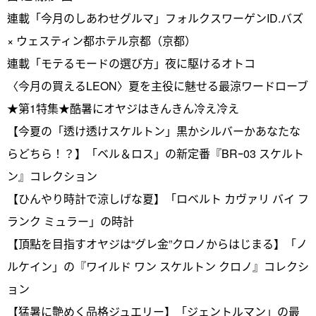
連載「今月のしあわせグルマ」フォルクスワーゲンID.バズ
× ウェスティン都ホテル京都（京都）
連載「モテるモードの選び方」夜に駆けるオトコ
〈今月の買えるLEON〉夏を主役に魅せる最涼ワードローブ
★第1特集★酷暑にオヤジはきんきん冷え冷え
【今夏の「透け透けスケルトン」黒かシルバーかあなたな
らどちら！？】「ベル＆ロス」の新定番『BRｰ03 スケルト
ン』コレクション
【ひんやり時計で涼しげな夏】「ロベルト カヴァリ バイ フ
ランク ミュラー」の時計
【頂點を目指すオヤジは“グレ金”クロノからはじまる】「ノ
ルケイン」の『ワイルド ワン スケルトン クロノ』コレクシ
ョン
【猛暑に艶めく品格ジュエリー】「ジェントルマン」の最