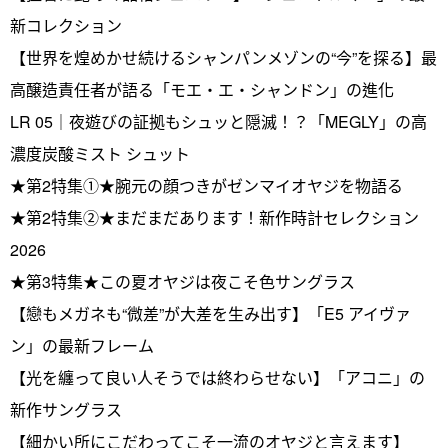
新コレクション
【世界を煌めかせ続けるシャンパンメゾンの“今”を探る】最
高醸造責任者が語る「モエ・エ・シャンドン」の進化
LR 05｜夜遊びの証拠もシュッと隠滅！？「MEGLY」の高
濃度炭酸ミスト シュット
★第2特集①★腕元の顔つきがゼンマイオヤジを物語る
★第2特集②★まだまだあります！新作時計セレクション
2026
★第3特集★この夏オヤジは夜こそ色サングラス
【戀もメガネも“微差”が大差を生み出す】「E5 アイヴァ
ン」の最新フレーム
【光を纏って良い人そうでは終わらせない】「アコニ」の
新作サングラス
【細かい所にこだわってこそ一流のオヤジと言えます】