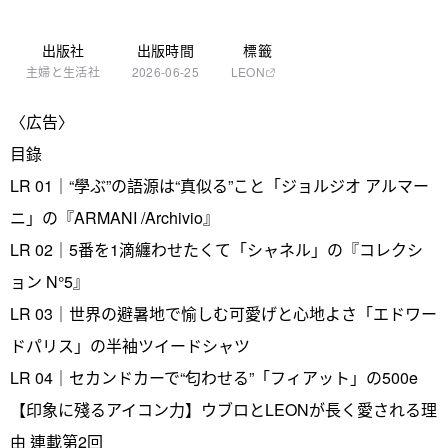
出版社
出版時間
標籤
主婦と生活社
2026-06-25
LEON
〈広告〉
目錄
LR 01｜“學ぶ”の語源は“真似る”こと「ジョルジオ アルマー
ニ」の『ARMANI /Archivio』
LR 02｜5番を1滴纏わせたくて「シャネル」の『コレクシ
ョン N°5』
LR 03｜世界の避暑地で愉しむ可愛げと心地よさ「エドワー
ドパリス」の半袖ツイードシャツ
LR 04｜セカンドカーで“匂わせる”「フィアット」の500e
【印象に殘るアイコン力】ウブロとLEONが長く愛される理
由 連載第2回