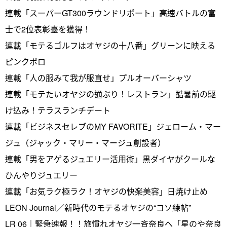
連載「スーパーGT300ラウンドリポート」高速バトルの富
士で2位表彰臺を獲得！
連載「モテるゴルフはオヤジの十八番」グリーンに映える
ピンクポロ
連載「人の服みて我が服直せ」プルオーバーシャツ
連載「モテたいオヤジの通ぶり！レストラン」酷暑前の駆
け込み！テラスランチデート
連載「ビジネスセレブのMY FAVORITE」ジェローム・マー
ジュ（ジャック・マリー・マージュ創設者）
連載「男をアゲるジュエリー活用術」黒ダイヤがクールな
ひんやりジュエリー
連載「お気ラク極ラク！オヤジの快楽美容」日焼け止め
LEON Journal／新時代のモテるオヤジの“コソ練帖”
LR 06｜緊急速報！！旅慣れオヤジ一斉奈良へ「星のや奈良