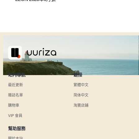
站內導航
鏈接
最近更新
繁體中文
雜誌名單
简体中文
購物車
淘寶店鋪
VIP 會員
幫助服務
關於本站