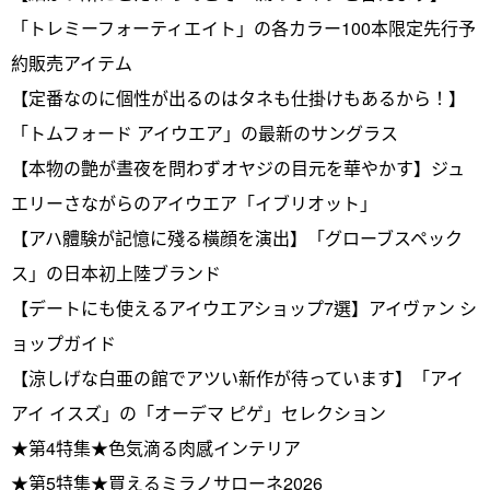
「トレミーフォーティエイト」の各カラー100本限定先行予
約販売アイテム
【定番なのに個性が出るのはタネも仕掛けもあるから！】
「トムフォード アイウエア」の最新のサングラス
【本物の艶が晝夜を問わずオヤジの目元を華やかす】ジュ
エリーさながらのアイウエア「イブリオット」
【アハ體験が記憶に殘る橫顔を演出】「グローブスペック
ス」の日本初上陸ブランド
【デートにも使えるアイウエアショップ7選】アイヴァン シ
ョップガイド
【涼しげな白亜の館でアツい新作が待っています】「アイ
アイ イスズ」の「オーデマ ピゲ」セレクション
★第4特集★色気滴る肉感インテリア
★第5特集★買えるミラノサローネ2026