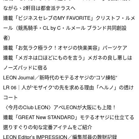
ながら、2軒目は都會派テラスへ
連載「ビジネスセレブのMY FAVORITE」クリストフ・ルメ
ール（競馬騎手・CL by C・ルメール ブランド共同創設
者）
連載「お気ラク極ラク！オヤジの快楽美容」パーツケア
連載「メガネは口ほどにものを言う」メガネの良し悪しは
ノーズパッドに宿る
LEON Journal／新時代のモテるオヤジの“コソ練帖”
LR 06｜人が“モザイク”の先を求める理由「ヘルノ」の透け
コート
〈今月のClub LEON〉アペLEONが大阪にも上陸！
連載「GREAT New STANDARD」モテるオヤジに仕立てる
選りすぐりの旬な定番アイテムをご紹介
LEON Editor’s IMPRESSION／編集部員の散財記録