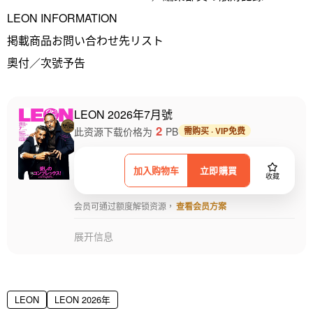
LEON INFORMATION
掲載商品お問い合わせ先リスト
奧付／次號予告
LEON 2026年7月號
2
此资源下载价格为
PB
需购买 · VIP免费
加入购物车
立即購買
收藏
会员可通过额度解锁资源，
查看会员方案
展开信息
LEON
LEON 2026年