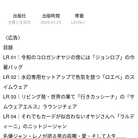
出版社
出版時間
標籤
主婦と生活社
2026-05-25
LEON
〈広告〉
目錄
LR 01｜令和のコロガシオヤジの傍には「ジョンロブ」の巾
著バッグ
LR 02｜水辺専用セットアップで色気を放つ「ロエベ」のス
イムウェア
LR 03｜リビング発、世界の果て「行きカッシーナ」の『サ
ムウェアエルス』ラウンジチェア
LR 04｜それでもカーデが似合わないオヤジさんへ「ラルデ
ィーニ」のニットジージャン
名優ジャン・レノが語る男の孤獨、愛、そして人生……