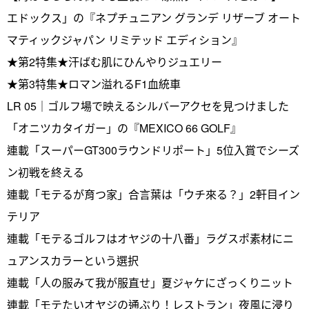
エドックス」の『ネプチュニアン グランデ リザーブ オート
マティックジャパン リミテッド エディション』
★第2特集★汗ばむ肌にひんやりジュエリー
★第3特集★ロマン溢れるF1血統車
LR 05｜ゴルフ場で映えるシルバーアクセを見つけました
「オニツカタイガー」の『MEXICO 66 GOLF』
連載「スーパーGT300ラウンドリポート」5位入賞でシーズ
ン初戦を終える
連載「モテるが育つ家」合言葉は「ウチ來る？」2軒目イン
テリア
連載「モテるゴルフはオヤジの十八番」ラグスポ素材にニ
ュアンスカラーという選択
連載「人の服みて我が服直せ」夏ジャケにざっくりニット
連載「モテたいオヤジの通ぶり！レストラン」夜風に浸り