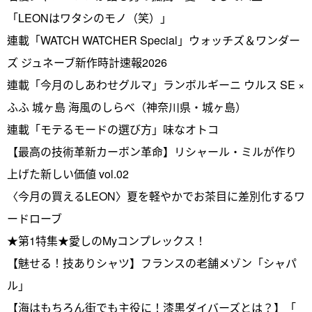
「LEONはワタシのモノ（笑）」
連載「WATCH WATCHER Special」ウォッチズ＆ワンダー
ズ ジュネーブ新作時計速報2026
連載「今月のしあわせグルマ」ランボルギーニ ウルス SE ×
ふふ 城ヶ島 海風のしらべ（神奈川県・城ヶ島）
連載「モテるモードの選び方」味なオトコ
【最高の技術革新カーボン革命】リシャール・ミルが作り
上げた新しい価値 vol.02
〈今月の買えるLEON〉夏を軽やかでお茶目に差別化するワ
ードローブ
★第1特集★愛しのMyコンプレックス！
【魅せる！技ありシャツ】フランスの老舗メゾン「シャパ
ル」
【海はもちろん街でも主役に！漆黒ダイバーズとは？】「