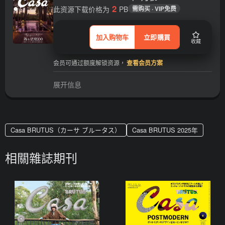
2
此资源下载价格为
PB
需购买 · VIP免费
加入购物车
立即購買
收藏
会员可通过额度解锁资源，
查看会员方案
展开信息
Casa BRUTUS（カーサ ブルータス）
Casa BRUTUS 2025年
相關雜誌期刊