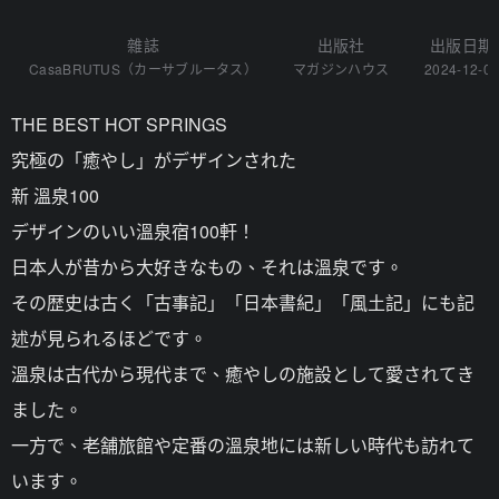
雜誌
出版社
出版日期
CasaBRUTUS（カーサブルータス）
マガジンハウス
2024-12-0
THE BEST HOT SPRINGS
究極の「癒やし」がデザインされた
新 溫泉100
デザインのいい溫泉宿100軒！
日本人が昔から大好きなもの、それは溫泉です。
その歴史は古く「古事記」「日本書紀」「風土記」にも記
述が見られるほどです。
溫泉は古代から現代まで、癒やしの施設として愛されてき
ました。
一方で、老舗旅館や定番の溫泉地には新しい時代も訪れて
います。