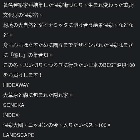
著名建築家が結集した溫泉街づくり、生まれ変わった重要
文化財の溫泉宿、
秘境の大自然とダイナミックに溶け合う絶景溫泉、などな
ど。
身も心もほぐすために隅々までデザインされた溫泉はまさ
に「癒し」の集合知。
この冬、思い切りくつろぎに行きたい日本のBEST溫泉100
をお屆けします！
HIDEAWAY
大草原と森に包まれた隠れ家。
SONEKA
INDEX
溫泉大國・ニッポンの今、入りたいベスト100。
LANDSCAPE