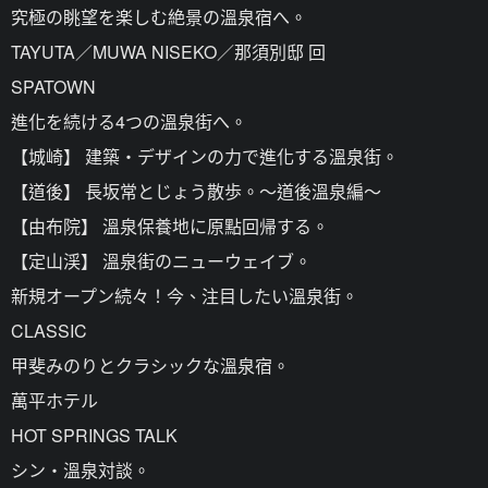
究極の眺望を楽しむ絶景の溫泉宿へ。
TAYUTA／MUWA NISEKO／那須別邸 回
SPATOWN
進化を続ける4つの溫泉街へ。
【城崎】 建築・デザインの力で進化する溫泉街。
【道後】 長坂常とじょう散歩。～道後溫泉編～
【由布院】 溫泉保養地に原點回帰する。
【定山渓】 溫泉街のニューウェイブ。
新規オープン続々！今、注目したい溫泉街。
CLASSIC
甲斐みのりとクラシックな溫泉宿。
萬平ホテル
HOT SPRINGS TALK
シン・溫泉対談。