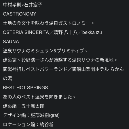
中村孝則×石井宏子
GASTRONOMY
土地の食文化を味わう溫泉ガストロノミー。
OSTERIA SINCERITÀ／嬉野 八十八／bekka izu
SAUNA
溫泉サウナのミシュラン&プリミティブ。
建築家、鈴野浩一さんが體験する溫泉サウナの新境地。
御湯神指しベストパワーランド／御船山楽園ホテル らかん
の湯
BEST HOT SPRINGS
あの人のベスト溫泉を聞きました。
建築編：五十嵐太郎
デザイン編：服部滋樹(graf)
ロケーション編：納谷新