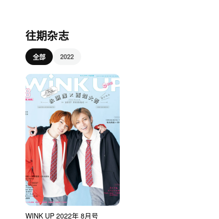
往期杂志
全部
2022
WINK UP 2022年 8月号