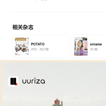
相关杂志
POTATO
entame
月刊｜共27期
共1期