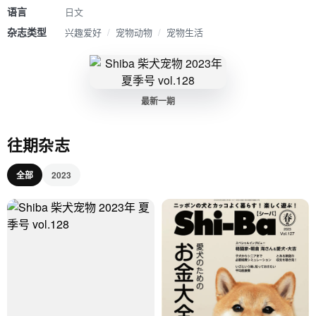
语言
日文
杂志类型
兴趣爱好
/
宠物动物
/
宠物生活
最新一期
往期杂志
全部
2023