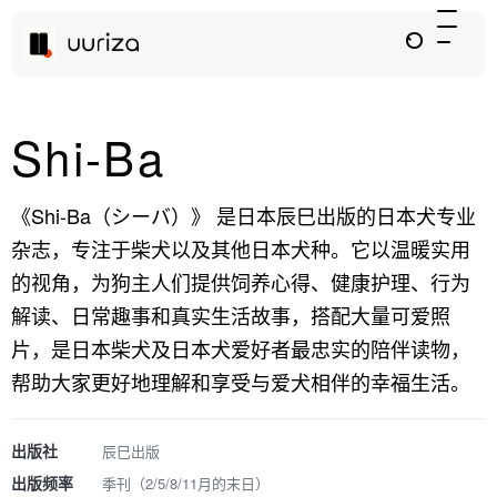
Shi-Ba
《Shi-Ba（シーバ）》 是日本辰巳出版的日本犬专业
杂志，专注于柴犬以及其他日本犬种。它以温暖实用
的视角，为狗主人们提供饲养心得、健康护理、行为
解读、日常趣事和真实生活故事，搭配大量可爱照
片，是日本柴犬及日本犬爱好者最忠实的陪伴读物，
帮助大家更好地理解和享受与爱犬相伴的幸福生活。
出版社
辰巳出版
出版频率
季刊（2/5/8/11月的末日）