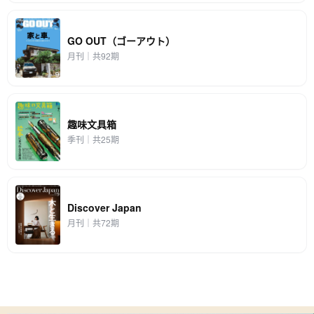
GO OUT（ゴーアウト）
月刊｜共92期
趣味文具箱
季刊｜共25期
Discover Japan
月刊｜共72期