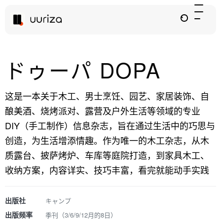
ドゥーパ DOPA
这是一本关于木工、男士烹饪、园艺、家居装饰、自
酿美酒、烧烤派对、露营及户外生活等领域的专业
DIY（手工制作）信息杂志，旨在通过生活中的巧思与
创造，为生活增添情趣。作为唯一的木工杂志，从木
质露台、披萨烤炉、车库等庭院打造，到家具木工、
收纳方案，内容详实、技巧丰富，看完就能动手实践
出版社
キャンプ
出版频率
季刊（3/6/9/12月的8日）