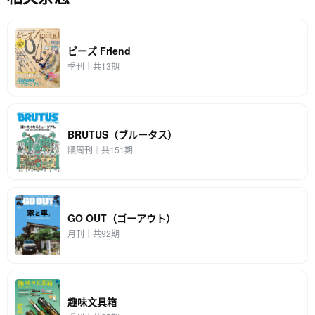
ビーズ Friend
季刊｜共13期
BRUTUS（ブルータス）
隔周刊｜共151期
GO OUT（ゴーアウト）
月刊｜共92期
趣味文具箱