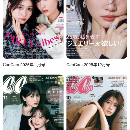
CanCam 2026年 1月号
CanCam 2025年12月号