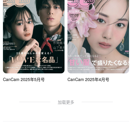
CanCam 2025年5月号
CanCam 2025年4月号
加载更多