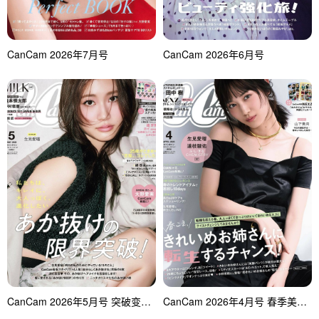
CanCam 2026年7月号
CanCam 2026年6月号
CanCam 2026年5月号 突破变时髦的极限
CanCam 2026年4月号 春季美妆穿搭特集