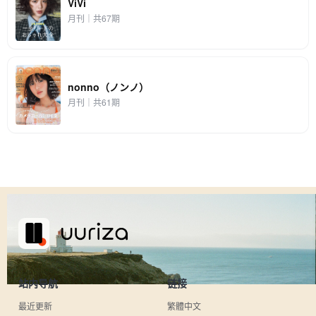
ViVi
月刊｜共67期
nonno（ノンノ）
月刊｜共61期
站内导航
链接
最近更新
繁體中文