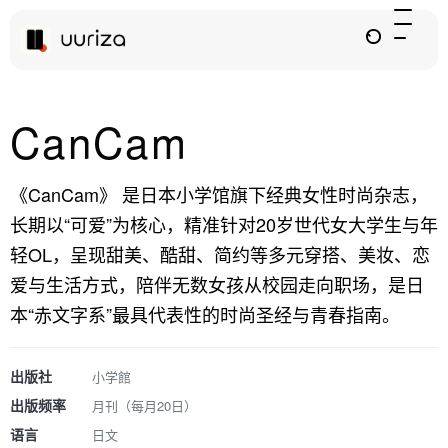
CanCam
《CanCam》 是日本小学馆旗下经典女性时尚杂志，
长期以“可爱”为核心，精准针对20岁世代女大学生与年
轻OL，呈现甜美、酷甜、简约等多元穿搭、美妆、恋
爱与生活方式，陪伴无数女孩从校园走向职场，是日
本“赤文字系”最具代表性的时尚圣经与青春指南。
出版社
小学館
出版频率
月刊（每月20日）
语言
日文