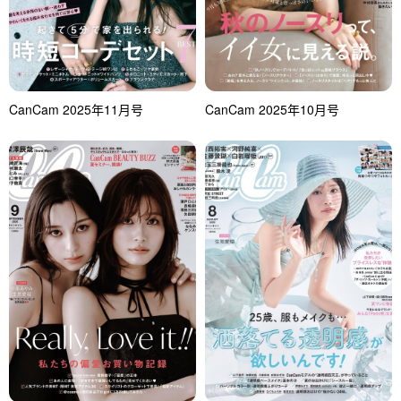
CanCam 2025年11月号
CanCam 2025年10月号