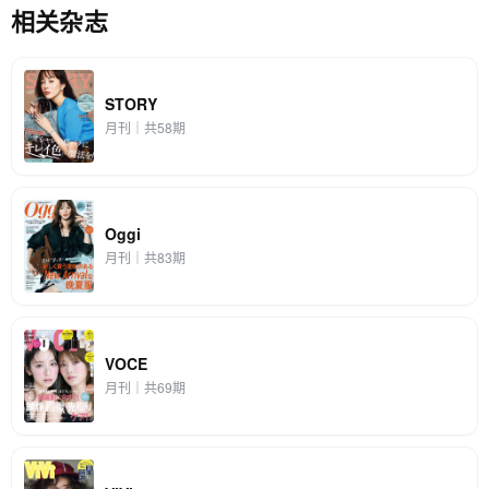
相关杂志
STORY
月刊｜共58期
Oggi
月刊｜共83期
VOCE
月刊｜共69期