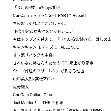
「今月の4枚」×7days着回し
CanCamうるうるNIGHT PARTY Report！
春のおしゃれと＃かとしふく。
“もう1歩”あか抜けメソッドシェア
春はトップスを替えて、「きれいなお姉さん」はじめ
キャンキャン モデルズ CHALLENGE！
オレ流「バッグの中身」
きれいなお姉さんのための QOL爆上がり家電
今、『葬送のフリーレン』が刺さる理由
山中柔太朗×高松アロハ
佐野雄大
CanCam Culture Club
Just Married！―THE 令和婚―
トラちゃんと考える私たちと「SDGs」RETURNS！