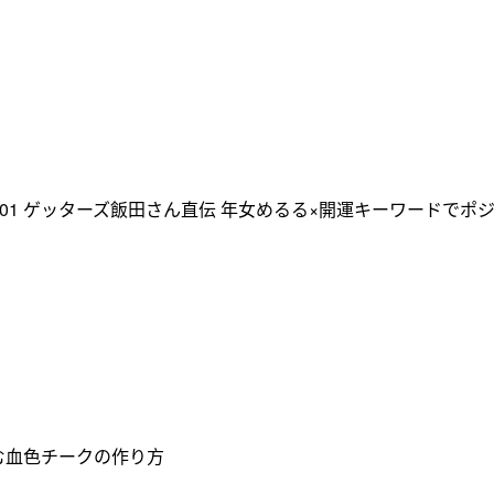
T 01 ゲッターズ飯田さん直伝 年女めるる×開運キーワードでポ
込む血色チークの作り方