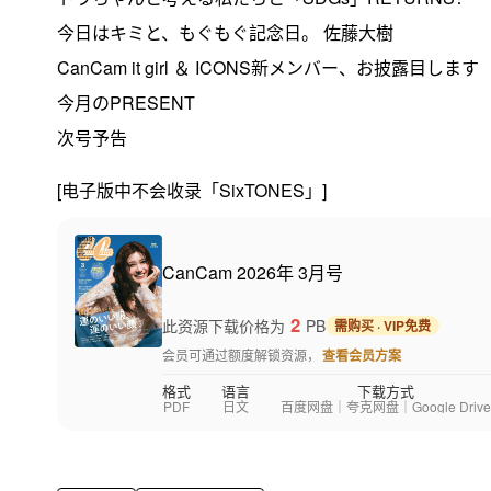
今日はキミと、もぐもぐ記念日。 佐藤大樹
CanCam it girl ＆ ICONS新メンバー、お披露目します
今月のPRESENT
次号予告
[电子版中不会收录「SixTONES」]
CanCam 2026年 3月号
2
此资源下载价格为
PB
需购买 · VIP免费
会员可通过额度解锁资源，
查看会员方案
格式
语言
下载方式
PDF
日文
百度网盘｜夸克网盘｜Google Drive