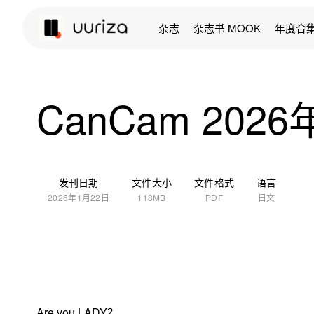
杂志
杂志书 MOOK
年度合
CanCam 2026
发刊日期
文件大小
文件格式
语言
2026年1月22日
118MB
PDF
日文
Are you LADY？