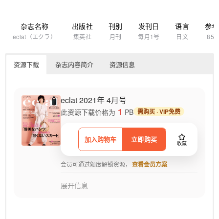
杂志名称
出版社
刊别
发刊日
语言
参考
eclat（エクラ）
集英社
月刊
每月1号
日文
85
资源下载
杂志内容简介
资源信息
eclat 2021年 4月号
1
此资源下载价格为
PB
需购买 · VIP免费
加入购物车
立即购买
收藏
会员可通过额度解锁资源，
查看会员方案
展开信息