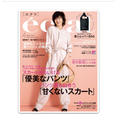
知性熟女的新选择 关心时尚脉动、却不随波逐流，届满不惑之龄而
电子版日本杂志，PDF 格式，通过百度网盘下载。
逐渐开启了认知天命的智慧之眼，愈来愈展现出自信光采的成熟女
性，能够持续散发出正向能量的生命泉源，来自于永远追求知性灵感
与美好事物的成长意识。举手投足都是优雅自在，掌握时尚元素的穿
着打扮、亦完美流露出独特的个人品味，对于旅行、艺术、美容、美
食、室内装饰、设计、文学等，一切提升身心灵之美的领域，都维持
着积极的关注和参与。摆脱以往将四、五十年龄层女性，一味定位于
家庭主妇，来作为出版方向的旧思维；以活出知性与自信、气质优雅
自在闪耀的Age Free女性为诉求，每月出刊的「
eclat
」，想要给
你不一样的选择！