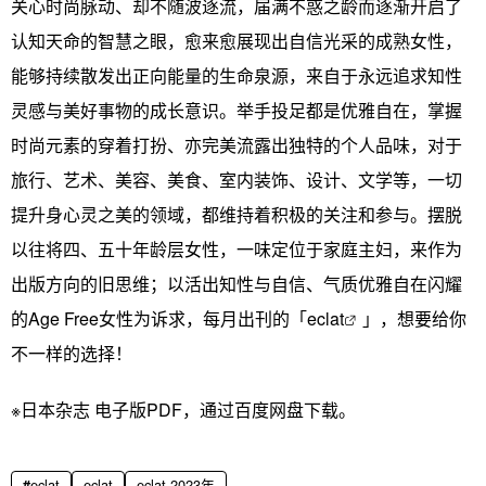
关心时尚脉动、却不随波逐流，届满不惑之龄而逐渐开启了
认知天命的智慧之眼，愈来愈展现出自信光采的成熟女性，
能够持续散发出正向能量的生命泉源，来自于永远追求知性
灵感与美好事物的成长意识。举手投足都是优雅自在，掌握
时尚元素的穿着打扮、亦完美流露出独特的个人品味，对于
旅行、艺术、美容、美食、室内装饰、设计、文学等，一切
提升身心灵之美的领域，都维持着积极的关注和参与。摆脱
以往将四、五十年龄层女性，一味定位于家庭主妇，来作为
出版方向的旧思维；以活出知性与自信、气质优雅自在闪耀
的Age Free女性为诉求，每月出刊的「
eclat
」，想要给你
不一样的选择！
※日本杂志 电子版PDF，通过百度网盘下载。
eclat
eclat
eclat 2023年