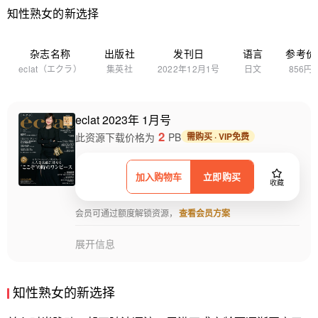
知性熟女的新选择
杂志名称
出版社
发刊日
语言
参考价
eclat（エクラ）
集英社
2022年12月1号
日文
856円
eclat 2023年 1月号
2
此资源下载价格为
PB
需购买 · VIP免费
加入购物车
立即购买
收藏
会员可通过额度解锁资源，
查看会员方案
展开信息
知性熟女的新选择