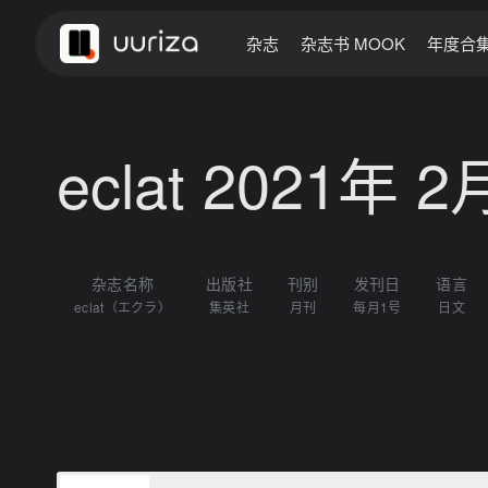
杂志
杂志书 MOOK
年度合
eclat 2021年 
杂志名称
出版社
刊别
发刊日
语言
eclat（エクラ）
集英社
月刊
每月1号
日文