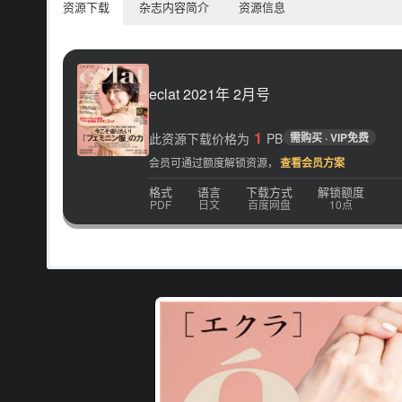
资源下载
杂志内容简介
资源信息
eclat 2021年 2月号
1
此资源下载价格为
PB
需购买 · VIP免费
会员可通过额度解锁资源，
查看会员方案
格式
语言
下载方式
解锁额度
PDF
日文
百度网盘
10点
知性熟女的新选择 关心时尚脉动、却不随波逐流，届满不惑之龄
电子版日本杂志，PDF 格式，通过百度网盘下载。
正向能量的生命泉源，来自于永远追求知性灵感与美好事物的成长
味，对于旅行、艺术、美容、美食、室内装饰、设计、文学等，一
性，一味定位于家庭主妇，来作为出版方向的旧思维；以活出知性与自
不一样的选择！