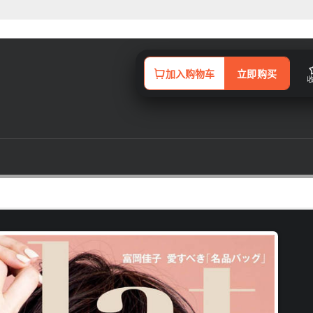
加入购物车
立即购买
而逐渐开启了认知天命的智慧之眼，愈来愈展现出自信光采的成熟女性，能够持
意识。举手投足都是优雅自在，掌握时尚元素的穿着打扮、亦完美流露出独特
切提升身心灵之美的领域，都维持着积极的关注和参与。摆脱以往将四、五十
信、气质优雅自在闪耀的Age Free女性为诉求，每月出刊的「
eclat
」，