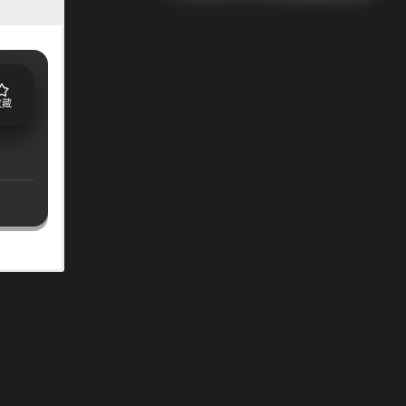
收藏
续散发出
的个人品
年龄层女
想要给你