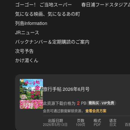
ゴーゴー！ ご当地スーパー 春日浦フードスタジア
気になる映画、気になるあの町
列島Information
JRニュース
バックナンバー＆定期購読のご案内
次号予告
かけ湯くん
旅行手帖 2026年6月号
2
此资源下载价格为
PB
需购买 · VIP免费
会员可通过额度解锁资源，
查看会员方案
出版日期
页数
格式
语言
2026年5月13日
109页
PDF
日文
百度