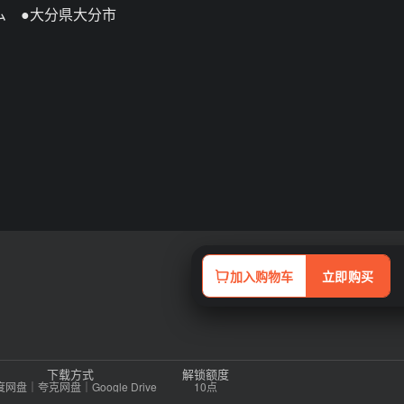
ム ●大分県大分市
加入购物车
立即购买
下载方式
解锁额度
网盘｜夸克网盘｜Google Drive
10点