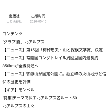
出版社
出版时间
山と溪谷社
2026-05-15
コンテンツ
[グラフ]夏、北アルプス
【ニュース】第15回「梅棹忠夫・山と探検文学賞」決定
【ニュース】常陸国ロングトレイル周回型国内最長約
350kmが全線開通へ
【ニュース】御嶽山が国定公園に。独立峰の火山地形と信
仰の歴史を評価
【ギア】モンベル
[特集]テーマで探す北アルプス名ルート50
北アルプスの山々