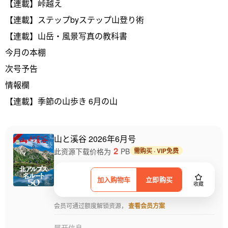
【連載】峠越え
【連載】ステップbyステップ山登り術
【連載】山岳・風景写真の教科書
今月の本棚
次号予告
情報欄
【連載】季節の山歩き 6月の山
山と溪谷 2026年6月号
2
此资源下载价格为
PB
需购买 · VIP免费
加入购物车
立即购买
收藏
会员可通过额度解锁资源，
查看会员方案
展开信息