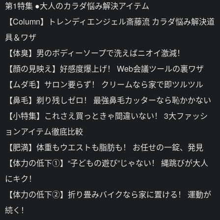
第1特集 ●大人のカラダ悩み解決アイテム
【Column】トレンディエンジェル斎藤流 カラダ悩み解決道
具＆ワザ
【体臭】男のボディーソープで洗えばニオイ激減！
【顔の見映え】好感度爆上げ！ Web会議ツールの裏ワザ
【ムダ毛】サロン要らず！ クリームなら家で即ツルツル
【鼻毛】剃り残しゼロ！ 最強鼻毛カッターなら恥かかない
【小特集】これさえ買っときゃ間違いない！ 3大ファッシ
ョンアイテム徹底比較
【肥満】体重もウエストも脂肪も！ お任せの一錠、発見
【体力の低下①】“子どもの遊び”じゃない！ 縄跳びが大人
にキク！
【体力の低下②】折り畳みバイクなら家に置ける！ 運動が
続く！