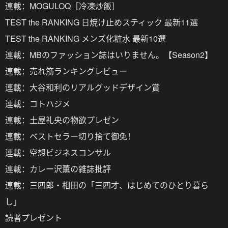
連載：MOGULOQ［冷凍炒飯］
TEST the RANKING 日焼け止めスティック 最新11選
TEST the RANKING メンズ化粧水 最新10選
連載：MBのファッション誌はいりません。【Season2】
連載：売れ筋ランキングレビュー
連載：大谷和利のリアルグッドデザイン賞
連載：コトハジメ
連載：土屋礼央の物欲プレゼン
連載：ベストセラー切り捨て御免！
連載：空想ビジネスコンサル
連載：カレー沢薫の雑誌批評
連載：三四郎・相田の「三四才、はじめてのひとり暮ら
し」
読者プレゼント