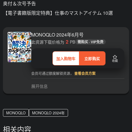
奥付＆次号予告
【電子書籍版限定特典】仕事のマストアイテム 10選
MONOQLO 2024年6月号
2
此资源下载价格为
PB
需购买 · VIP免费
加入购物车
立即购买
收藏
会员可通过额度解锁资源，
查看会员方案
展开信息
MONOQLO
MONOQLO 2024年
相关内容