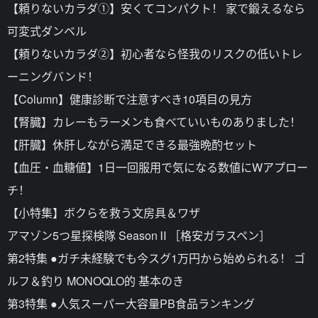
【頼りないカラダ①】安くてコンパクト！ 家で鍛えるなら
可変式ダンベル
【頼りないカラダ②】初心者なら怪我のリスクの低いトレ
ーニングバンド！
【Column】健康診断で注意すべき10項目の見方
【腎臓】カレーもラーメンも食べていいものありました！
【肝臓】休肝しながら満足できる最強晩酌セット
【血圧・血糖値】1日一回服用で気になる数値にWアプロー
チ！
【小特集】ボクらを救う文房具＆ワザ
アマゾン5つ星探検隊 SeasonⅡ［格安ガラスペン］
第2特集 ●ガチ未経験でも今スグ1万円から始められる！ ゴ
ルフ＆釣り MONOQLO的 基本のき
第3特集 ●人気スーパー大容量PB食品ランキング