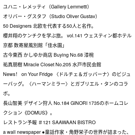
ユハニ・レメッティ（Gallery Lemmetti）
オリバー・グスタフ（Studio Oliver Gustav）
50 Designers 北欧を代表する50人と名作。
櫻井翔のケンチクを学ぶ旅。 vol.141 ウェスティン都ホテル
京都 数寄屋風別館「佳水園」
古今東西 かしゆか商店 Buying No.68 漆椀
祐真朋樹 Miracle Closet No.205 水戸市民会館
News！ on Your Fridge 〈ドルチェ＆ガッバーナ〉のビジュ
ーバッグ。〈ハーマンミラー〉とガブリエル・タンのコラ
ボ。
長山智美 デザイン狩人 No.184 GINORI 1735のホームコレ
クション《DOMUS》。
レストラン予報 ＃121 SAAWAAN BISTRO
a wall newspaper ●童話作家・角野栄子の世界が詰まった、