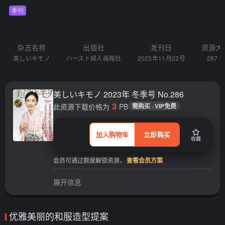
季刊
杂志名称
出版社
发刊日
资源大
美しいキモノ
ハースト婦人画報社
2023年11月22号
287 M
美しいキモノ 2023年 冬季号 No.286
3
此资源下载价格为
PB
需购买 · VIP免费
加入购物车
立即购买
收藏
会员可通过额度解锁资源，
查看会员方案
展开信息
优雅美丽的和服造型提案