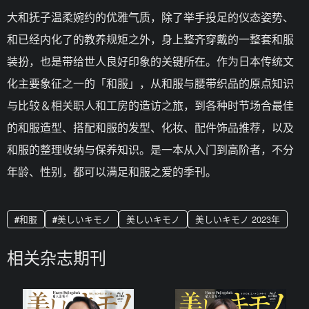
大和抚子温柔婉约的优雅气质，除了举手投足的仪态姿势、
和已经内化了的教养规矩之外，身上整齐穿戴的一整套和服
装扮，也是带给世人良好印象的关键所在。作为日本传统文
化主要象征之一的「和服」，从和服与腰带织品的原点知识
与比较＆相关职人和工房的造访之旅，到各种时节场合最佳
的和服造型、搭配和服的发型、化妆、配件饰品推荐，以及
和服的整理收纳与保养知识。是一本从入门到高阶者，不分
年龄、性别，都可以满足和服之爱的季刊。
和服
美しいキモノ
美しいキモノ
美しいキモノ 2023年
相关杂志期刊