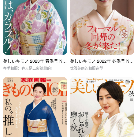
美しいキモノ 2023年 春季号 No.283
美しいキモノ 2022年 冬季号 No.282
春季和服：春天是五彩缤纷的!
优雅美丽的和服造型