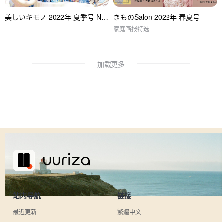
美しいキモノ 2022年 夏季号 No.280
きものSalon 2022年 春夏号
家庭画报特选
加载更多
站内导航
链接
最近更新
繁體中文