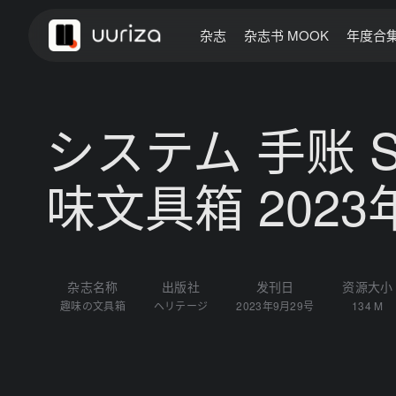
杂志
杂志书 MOOK
年度合
システム 手账 ST
味文具箱 2023
杂志名称
出版社
发刊日
资源大小
趣味の文具箱
ヘリテージ
2023年9月29号
134 M