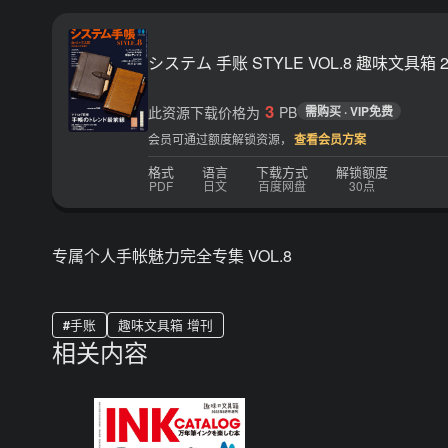
システム 手账 STYLE VOL.8 趣味文具箱 
3
此资源下载价格为
PB
需购买 · VIP免费
会员可通过额度解锁资源，
查看会员方案
格式
语言
下载方式
解锁额度
PDF
日文
百度网盘
30点
专属个人手帐魅力完全专集 VOL.8
手账
趣味文具箱 增刊
相关内容