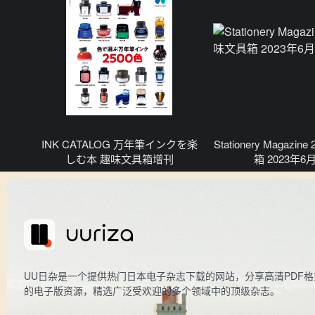
INK CATALOG 万年筆インクを楽
Stationery Magazi
しむ本 趣味文具箱增刊
箱 2023年6
UU日杂是一个提供热门日本电子杂志下载的网站，分享高清PDF格
的电子版资源，精选广泛受欢迎的多个领域中的顶级杂志。