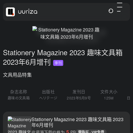
Stationery Magazine 2023 趣味文具箱
2023年6月增刊
季刊
文具用品特集
杂志名称
出版社
发刊日
文件大小
趣味の文具箱
ヘリテージ
2023年5月9号
125M
日文
Stationery Magazine 2023 趣味文具箱 2023
年6月增刊
5
此资源下载价格为
PB
需购买 · VIP免费