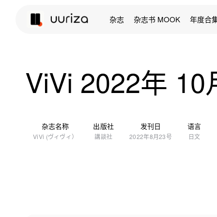
杂志
杂志书 MOOK
年度合
ViVi 2022年 1
杂志名称
出版社
发刊日
语言
ViVi (ヴィヴィ）
講談社
2022年8月23号
日文