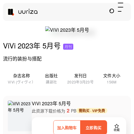
ViVi 2023年 5月号
月刊
流行的装扮与搭配
杂志名称
出版社
发刊日
文件大小
ViVi (ヴィヴィ）
講談社
2023年3月23号
156M
ViVi 2023年 5月号
2
此资源下载价格为
PB
需购买 · VIP免费
加入购物车
立即购买
收藏