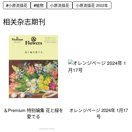
小原流插花
植物
小原流插花
小原流插花 2022年
相关杂志期刊
＆Premium 特别编集 花と緑を
オレンジページ 2024年 1月17
愛でる
号