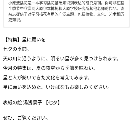
小原流插花是一本学习插花基础知识到表达的研究月刊。你可以在整
个季节中欣赏到大原伊本博树和大原学校研究所其他老师的作品。该
杂志提供了对学习插花有用的广泛主题，包括植物、文化、艺术和历
史知识。
电子版日本杂志，PDF 格式，通过百度网盘下载。
【特集】星に願いを
七夕の季節。
天の川に沿うように、明るい星が多く見つけられます。
今月の特集は、夏の夜空から季節を味わい、
星と人が紡いできた文化を考えてみます。
星に願いを込めた、いけばなもお楽しみください。
表紙の絵 湯浅景子 【七夕】
ぜひ、ご覧ください。