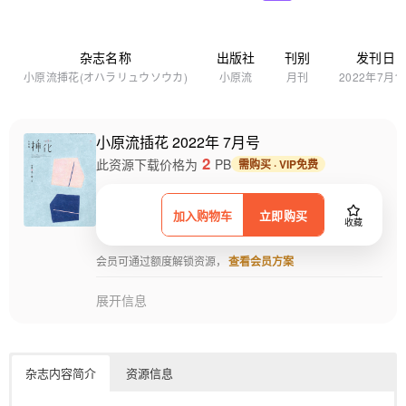
杂志名称
出版社
刊别
发刊日
小原流挿花(オハラリュウソウカ)
小原流
月刊
2022年7月1
小原流插花 2022年 7月号
2
此资源下载价格为
PB
需购买 · VIP免费
加入购物车
立即购买
收藏
会员可通过额度解锁资源，
查看会员方案
展开信息
杂志内容简介
资源信息