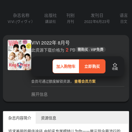
杂志名称
出版社
刊别
发刊日
语言
ViVi (ヴィヴィ）
講談社
月刊
2022年6月23号
日文
ViVi 2022年 8月号
2
此资源下载价格为
PB
需购买 · VIP免费
加入购物车
立即购买
收藏
会员可通过额度解锁资源，
查看会员方案
展开信息
杂志内容简介
资源信息
追求美丽的最佳途径 由知名专属模特儿为你一一展示现今最流行的