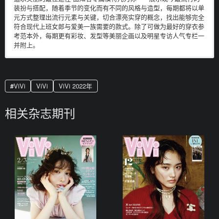
装扮与搭配，随着季节的变化而有不同的风格与造型，每期都将以单
元方式整理出流行元素与关键，切合漂亮实穿的概念，找出能够完全
符合现代上班女郎与爱美一族需要的款式。除了可做为最好的穿衣参
考范本外，每期更有彩妆、发型等美丽企画以及明星专访人气专栏一
并附上。
电子版日本杂志，PDF 格式，通过百度网盘下载。
ViVi
ViVi
ViVi 2022年
相关杂志期刊