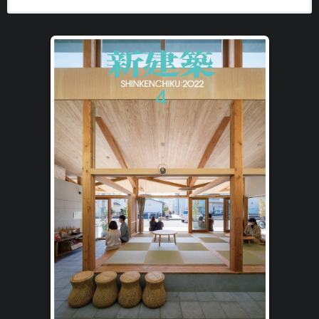
代表着日本的主要建筑杂志 1925年8月创刊的新建筑杂志，自从
电子版日本杂志，PDF 格式，通过百度网盘下载。
创刊以来，总是以高品质的写真与设计图十分详细地介绍着日本的现
代建筑，并受到众多建筑师们的支持。本志的主要概念是以最独特的
观点，持续发信着建筑思潮或建筑设计界的全新动向。而由于近年许
多建筑师的活动逐渐向都市或环境议题拓展，透过理念与创造对社会
深具贡献，本志深刻了解这一点，因此藉由揭载的内容，不断将建筑
所诞生的无限可能性持续传递给大家。每期都会送上现今极受注目的
建筑主题规划成特集，透过一系列建筑作品实例与评论，让大家更清
楚了解最新的建筑趋势。