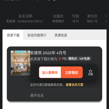
杂志名称
出版社
刊别
发刊日
语
新建築（SHINKENCHIKU）
新建築社
月刊
每月1号
日
资源下载
杂志内容简介
资源信息
新建筑 2022年 4月号
3
此资源下载价格为
PB
需购买 · VIP免费
加入购物车
立即购买
收藏
会员可通过额度解锁资源，
查看会员方案
展开信息