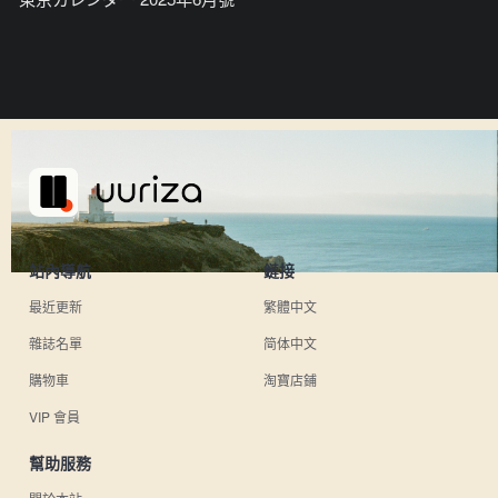
站內導航
鏈接
最近更新
繁體中文
雜誌名單
简体中文
購物車
淘寶店鋪
VIP 會員
幫助服務