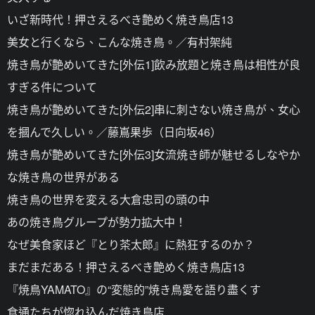
いざ新時代！押さえるべき艶めく焼き鳥店13
美女と行くなら、こんな焼き鳥。／有村架純
焼き鳥が艶めいてきた[外伝1]飲み放題と焼き鳥は相性が良
すぎる件について
焼き鳥が艶めいてきた[外伝2]串に刺さない焼き鳥が、女心
を摑んで久しい。／藤嶌果歩（日向坂46）
焼き鳥が艶めいてきた[外伝3]女流焼き師が魅せるしなやか
な焼き鳥の世界がある
焼き鳥の世界を変える大倉忠司の頭の中
あの焼き鳥グループが勢力拡大中！
なぜ美食家ほど『とり茶太郎』に熱狂するのか？
まだまだある！押さえるべき艶めく焼き鳥店13
『焼鳥YAMATO』の“変態的”焼き鳥愛を語り盡くす
食通たちが惚れ込んだ焼き鳥店