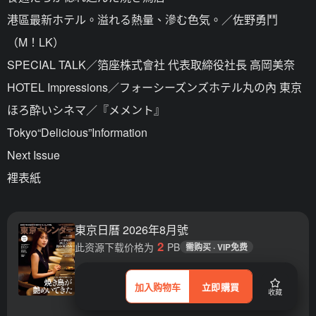
港區最新ホテル。溢れる熱量、滲む色気。／佐野勇鬥
（M！LK）
SPECIAL TALK／箔座株式會社 代表取締役社長 高岡美奈
HOTEL Impressions／フォーシーズンズホテル丸の內 東京
ほろ酔いシネマ／『メメント』
Tokyo“Delicious”Information
Next Issue
裡表紙
東京日曆 2026年8月號
2
此资源下载价格为
PB
需购买 · VIP免费
加入购物车
立即購買
收藏