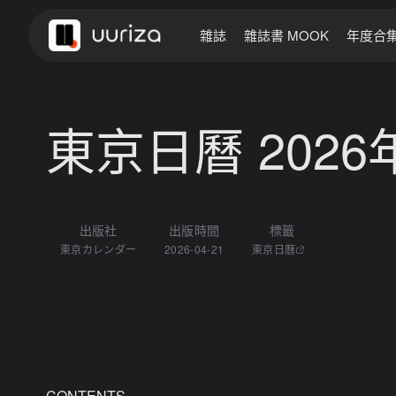
雜誌
雜誌書 MOOK
年度合
東京日曆 2026
出版社
出版時間
標籤
東京カレンダー
2026-04-21
東京日曆
CONTENTS