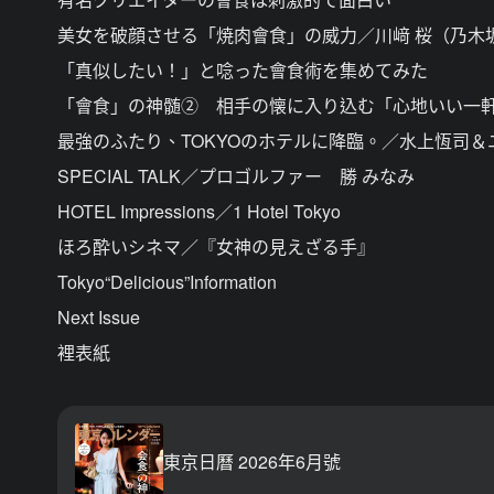
美女を破顔させる「焼肉會食」の威力／川﨑 桜（乃木坂
「真似したい！」と唸った會食術を集めてみた
「會食」の神髄② 相手の懐に入り込む「心地いい一
最強のふたり、TOKYOのホテルに降臨。／水上恆司
SPECIAL TALK／プロゴルファー 勝 みなみ
HOTEL Impressions／1 Hotel Tokyo
ほろ酔いシネマ／『女神の見えざる手』
Tokyo“Delicious”Information
Next Issue
裡表紙
東京日曆 2026年6月號