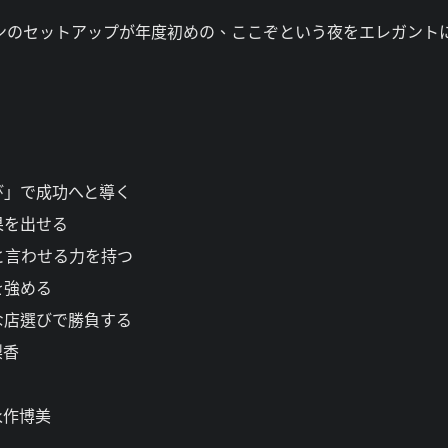
ンのセットアップが年度初めの、ここぞという夜をエレガント
び」で成功へと導く
果を出せる
と言わせる力を持つ
を強める
な店選びで勝負する
梨香
永作博美