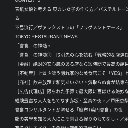
表紙女優と考える 東カレ女子の作り方／パステルトー
る
不易流行／ヴァレクストラの「フラグメントケース」
TOKYO RESTAURANT NEWS
「會食」の神髄。
「會食」の神髄① 取引先の心を読む「戦略的な店選
［金融］絶対的安心感のある店なら短時間で最高の結
［不動産］上質さ漂う隠れ家的な美食店こそ「YES」
［商社］飲み放題で和気あいあい。気取らぬ會が結束
［広告代理店］限られた予算で最大限に喜ばせる絶妙
経験豊富な大人をもてなす赤坂、至高の夜。／戸田恵
會食コンサルタントが魅せる「麻布1萬円會食」の夜
鮨の美學を知る大人にこそ刺さる握りのもてなし。／
有名クリエイターの會食は刺激的で面白い