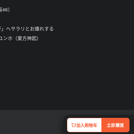
46）
軒」へサラリとお連れする
＆ユンホ（東方神起）
加入购物车
立即購買