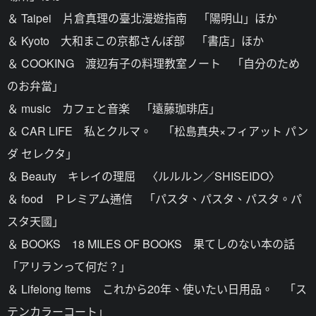
＆ Taipei 片倉真理の臺北漫遊指南 「陽明山」ほか
＆ Kyoto 大和まこの京都さんぽ部 「書店」ほか
＆ COOKING 渡辺有子の料理教室ノート 「自分のため
のお弁當」
＆ music カフェと音楽 「遠藤珈琲店」
＆ CAR LIFE 私とクルマ。 「松島真央×フィアット パン
ダ セレクタ」
＆ Beauty キレイの理屈 〈ルルルン／SHISEIDO〉
＆ food Ｐレミアム通信 「パスタ、パスタ、パスタ。パ
スタ天國」
＆ BOOKS 18 MILES OF BOOKS 果てしのない本の話
「アリランって何だ？」
＆ Lifelong Items これから20年、使いたい日用品。 「ス
テンカラーコート」