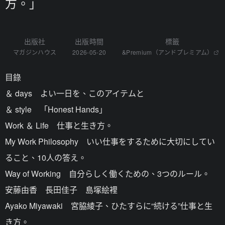
方。」
出版社
出版時間
標籤
マガジンハウス
2026-05-20
&Premium（アンドプレミアム）
目錄
＆ days よい一日を、このアイテムと
＆ style 「Honest Hands」
Work ＆ Life 仕事と生き方。
My Work Philosophy いい仕事をするために大切にしてい
ること、10人の答え。
Way of Working 自分らしく働くための、3つのルール。
安藤由香 長田佳子 島塚絵裡
Ayako Miyawaki 宮脇綾子、ひたすらに“続ける”仕事と生
き方。