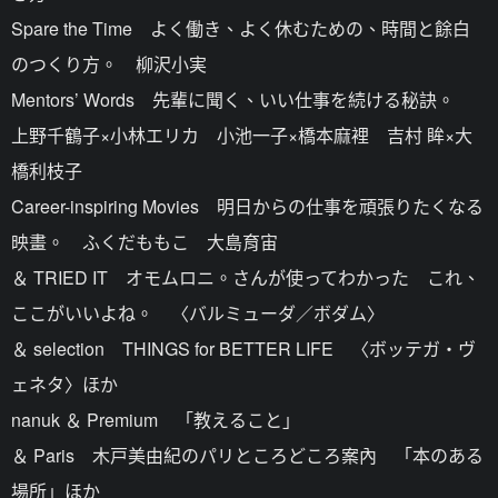
Spare the Time よく働き、よく休むための、時間と餘白
のつくり方。 柳沢小実
Mentors’ Words 先輩に聞く、いい仕事を続ける秘訣。
上野千鶴子×小林エリカ 小池一子×橋本麻裡 吉村 眸×大
橋利枝子
Career-inspiring Movies 明日からの仕事を頑張りたくなる
映畫。 ふくだももこ 大島育宙
＆ TRIED IT オモムロニ。さんが使ってわかった これ、
ここがいいよね。 〈バルミューダ／ボダム〉
＆ selection THINGS for BETTER LIFE 〈ボッテガ・ヴ
ェネタ〉ほか
nanuk ＆ Premium 「教えること」
＆ Paris 木戸美由紀のパリところどころ案內 「本のある
場所」ほか