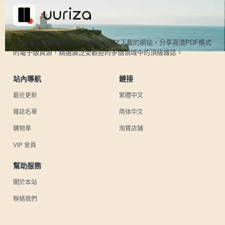
UU日雜是一個提供熱門日本電子雜誌下載的網站，分享高清PDF格式
的電子版資源，精選廣泛受歡迎的多個領域中的頂級雜誌。
站內導航
鏈接
最近更新
繁體中文
雜誌名單
简体中文
購物車
淘寶店鋪
VIP 會員
幫助服務
關於本站
聯絡我們