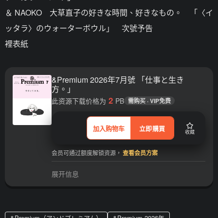
＆ NAOKO 大草直子の好きな時間、好きなもの。 「〈イ
ッタラ〉のウォーターボウル」 次號予告
裡表紙
&Premium 2026年7月號 「仕事と生き
方。」
2
此资源下载价格为
PB
需购买 · VIP免费
加入购物车
立即購買
收藏
会员可通过额度解锁资源，
查看会员方案
展开信息
&Premium（アンドプレミアム）
&Premium 2026年