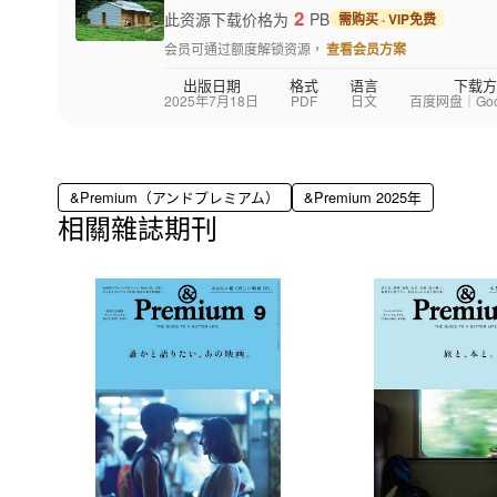
2
此资源下载价格为
PB
需购买 · VIP免费
会员可通过额度解锁资源，
查看会员方案
出版日期
格式
语言
下载方
2025年7月18日
PDF
日文
百度网盘｜Googl
&Premium（アンドプレミアム）
&Premium 2025年
相關雜誌期刊