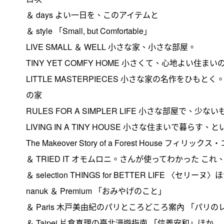
＆ days よい一日を、このアイテムと
＆ style 「Small, but Comfortable」
LIVE SMALL ＆ WELL 小さな家、小さな部屋。
TINY YET COMFY HOME 小さくて、心地よい住ま
LITTLE MASTERPIECES 小さな家の名作をひもとく
の家
RULES FOR A SIMPLER LIFE 小さな部屋で、
LIVING IN A TINY HOUSE 小さな住まいで暮らす
The Makeover Story of a Forest Ho
＆ TRIED IT オモムロニ。さんが使ってわかった 
＆ selection THINGS for BETTER LIFE 〈セリーヌ〉
nanuk ＆ Premium 「おみやげのこと」
＆ Paris 木戸美由紀のパリところどころ案內 「パリ
＆ Taipei 片倉真理の臺北漫遊指南 「信義安和」ほか