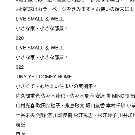
※本雑誌はカラーページを含みます。お使いの端末によ
LIVE SMALL ＆ WELL
小さな家、小さな部屋。
020
LIVE SMALL ＆ WELL
小さな家、小さな部屋。
022
TINY YET COMFY HOME
小さくて、心地よい住まいの実例集。
佐久間重光 佐々木達也・佐々木夏海 安達 薫 MINORI
山村光春 吹田奈穂子・永島啟太 坂口友香 本村千紗 小
土谷未央 河野 涼 川畑良樹 杉江篤志・杉江玲子 川井
表紙
目次