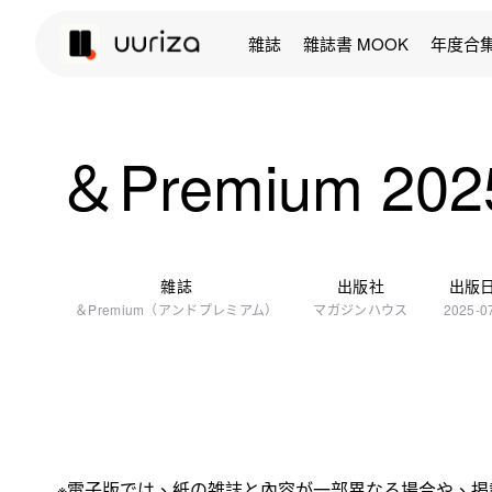
雜誌
雜誌書 MOOK
年度合
＆Premium 2
雜誌
出版社
出版
＆Premium（アンドプレミアム）
マガジンハウス
2025-0
※電子版では、紙の雑誌と內容が一部異なる場合や、