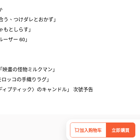
か
麵に合う、つけダレとおかず」
しゃもとしらす」
ルーザー 60」
本の話 「映畫の怪物ミルクマン」
。 「モロッコの手織りラグ」
〈ディプティック〉のキャンドル」 次號予告
加入购物车
立即購買