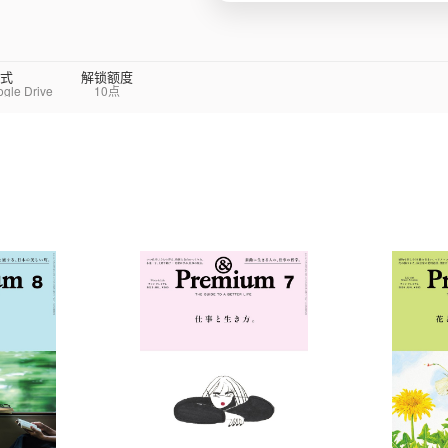
式
解锁额度
e Drive
10点