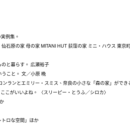
いの実例集。
。 仙石原の家 母の家 MITANI HUT 荻窪の家 ミニ・ハウス 東
少ないものと暮らす。 広瀬裕子
、ということ。 文／小原 晩
use フィリックス・コンランとエミリー・スミス、奈良の小さな「森の家」がで
これ、ここがいいよね。 〈スリーピー・とうふ／シロカ〉
ほか
のレトロな空間」ほか