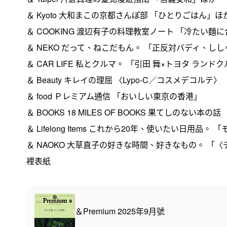
＆ Kyoto 大和まこの京都さんぽ部 「ひとりごはん」ほ
＆ COOKING 渡辺有子の料理教室ノート 「冷たい
＆ NEKO だって、ねこだもん。 「正反対バディ、し
＆ CAR LIFE 私とクルマ。 「引田 舞×トヨタ ランドク
＆ Beauty キレイの理屈 〈Lypo-C／コスメデコルテ〉
＆ food Ｐレミアム通信 「おいしい東京の香港」
＆ BOOKS 18 MILES OF BOOKS 果てしのない
＆ Lifelong Items これから20年、使いたい日用品
＆ NAOKO 大草直子の好きな時間、好きなもの。 「
裡表紙
＆Premium 2025年9月號