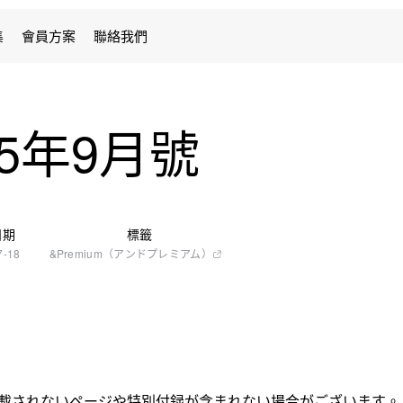
集
會員方案
聯絡我們
025年9月號
日期
標籤
7-18
&Premium（アンドプレミアム）
掲載されないページや特別付録が含まれない場合がございます。