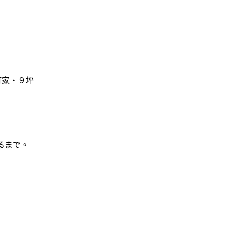
京町家・９坪
きるまで。