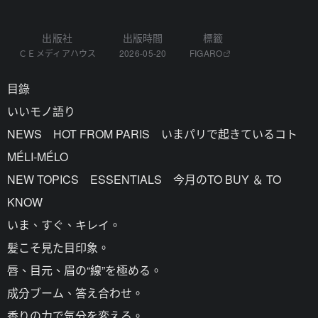
出版社
出版時間
標籤
ＣＥメディアハウス
2026-05-20
FIGARO
目錄
いいモノ語り
NEWS HOT FROM PARIS いまパリで起きているコト
MÉLI-MÉLO
NEW TOPICS ESSENTIALS 今月のTO BUY ＆ TO
KNOW
いま、すぐ、キレイ。
髪こそ見た目印象。
唇、目元、眉の“線”を極める。
成分ブーム、答え合わせ。
香りの力で気分を変える。