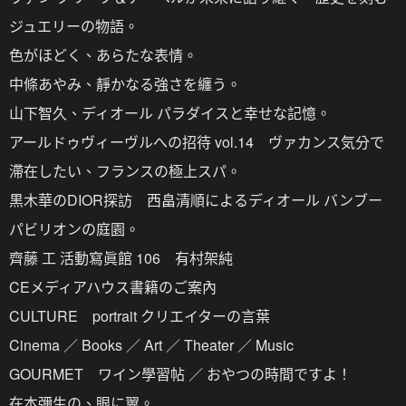
ジュエリーの物語。
色がほどく、あらたな表情。
中條あやみ、靜かなる強さを纏う。
山下智久、ディオール パラダイスと幸せな記憶。
アールドゥヴィーヴルへの招待 vol.14 ヴァカンス気分で
滯在したい、フランスの極上スパ。
黒木華のDIOR探訪 西畠清順によるディオール バンブー
パビリオンの庭園。
齊藤 工 活動寫眞館 106 有村架純
CEメディアハウス書籍のご案內
CULTURE portrait クリエイターの言葉
Cinema ／ Books ／ Art ／ Theater ／ Music
GOURMET ワイン學習帖 ／ おやつの時間ですよ！
在本彌生の、眼に翼。