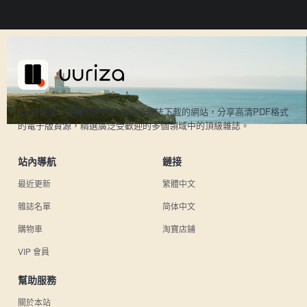
UU日雜是一個提供熱門日本電子雜誌下載的網站，分享高清PDF格式
的電子版資源，精選廣泛受歡迎的多個領域中的頂級雜誌。
站內導航
鏈接
最近更新
繁體中文
雜誌名單
简体中文
購物車
淘寶店鋪
VIP 會員
幫助服務
關於本站