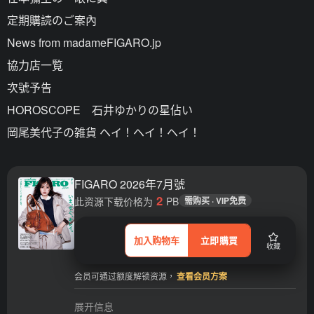
定期購読のご案內
News from madameFIGARO.jp
協力店一覧
次號予告
HOROSCOPE 石井ゆかりの星佔い
岡尾美代子の雑貨 ヘイ！ヘイ！ヘイ！
FIGARO 2026年7月號
2
此资源下载价格为
PB
需购买 · VIP免费
加入购物车
立即購買
收藏
会员可通过额度解锁资源，
查看会员方案
展开信息