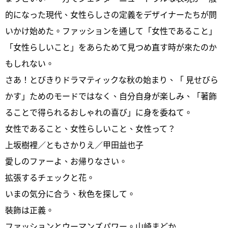
的になった現代、女性らしさの定義をデザイナーたちが問
いかけ始めた。ファッションを通して「女性であること」
「女性らしいこと」をあらためて見つめ直す時が來たのか
もしれない。
さあ！とびきりドラマティックな秋の始まり、「 見せびら
かす」ためのモードではなく、自分自身が楽しみ、「著飾
ることで得られるおしゃれの喜び」に身を委ねて。
女性であること、女性らしいこと、女性って？
上坂樹裡／ともさかりえ／甲田益也子
愛しのファーよ、お帰りなさい。
拡張するチェックと花。
いまの気分に合う、秋色を探して。
裝飾は正義。
ファッションとウーマンズパワー。山崎まどか