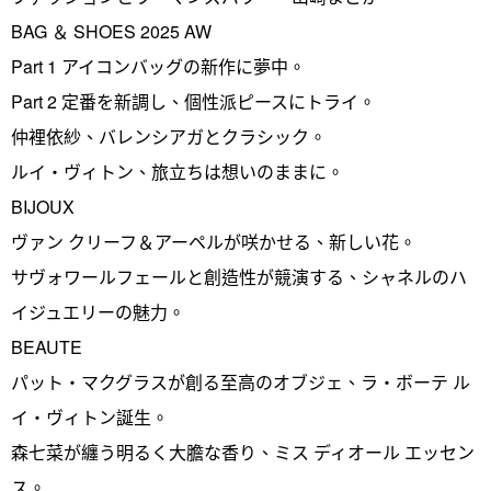
BAG ＆ SHOES 2025 AW
Part 1 アイコンバッグの新作に夢中。
Part 2 定番を新調し、個性派ピースにトライ。
仲裡依紗、バレンシアガとクラシック。
ルイ・ヴィトン、旅立ちは想いのままに。
BIJOUX
ヴァン クリーフ＆アーペルが咲かせる、新しい花。
サヴォワールフェールと創造性が競演する、シャネルのハ
イジュエリーの魅力。
BEAUTE
パット・マクグラスが創る至高のオブジェ、ラ・ボーテ ル
イ・ヴィトン誕生。
森七菜が纏う明るく大膽な香り、ミス ディオール エッセン
ス。