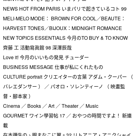
NEWS HOT FROM PARIS いまパリで起きているコト 99
MELI-MELO MODE： BROWN FOR COOL／BEAUTE：
HARVEST TONES／BIJOUX：MIDNIGHT ROMANCE
NEW TOPICS ESSENTIALS 今月のTO BUY & TO KNOW
齊藤 工 活動寫眞館 98 深澤辰哉
Love it! 今月のいいもの発見 チューダー
BUSINESS MESSAGE 仕事が私にくれたもの
CULTURE portrait クリエイターの言葉 アダム・クーパー （
バレエダンサー ） ／ パオロ・ソレンティーノ （ 映畫監
督・腳本家 ）
Cinema ／ Books ／ Art ／ Theater ／ Music
GOURMET ワイン學習帖 17 ／ おやつの時間ですよ！ 新連
載
在本彌生の、眼まなこに翼。32 リトアニア・アニクシャイ