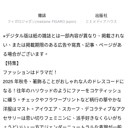
雜誌
出版社
フィガロジャポン(madame FIGARO japon)
ＣＥメディアハウス
※デジタル版は紙の雑誌とは一部內容が異なり、掲載されな
い、または掲載期限のある広告や寫真、記事、ページがあ
る場合がございます。
【特集】
ファッションはドラマだ！
2025 年秋冬、著飾ることがおしゃれな人のドレスコードに
なる！往年のハリウッドのようにファーをコケティッシュ
に纏う。チェックやフラワープリントなど柄行の華やかな
洋服はマスト。アイウエア、スカーフ、デコラティブなアク
セサリーは思い切りフェミニンに、派手好きなくらいがち
ょうどいい。一方でジェンダーニュートラルな表現が一般