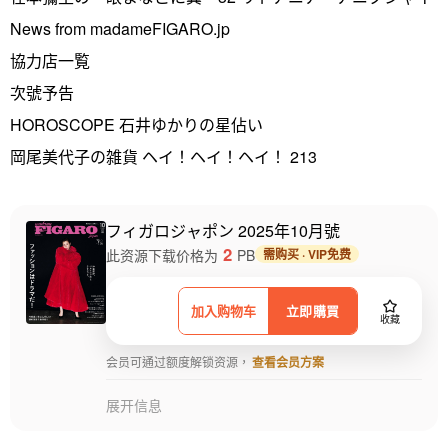
News from madameFIGARO.jp
協力店一覧
次號予告
HOROSCOPE 石井ゆかりの星佔い
岡尾美代子の雑貨 ヘイ！ヘイ！ヘイ！ 213
フィガロジャポン 2025年10月號
2
此资源下载价格为
PB
需购买 · VIP免费
加入购物车
立即購買
收藏
会员可通过额度解锁资源，
查看会员方案
展开信息