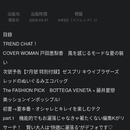
出版社
出版時間
標籤
寶島社
2026-05-07
InRED（インレッド）
目錄
TREND CHAT！
COVER WOMAN 戸田恵梨香 風を感じるモードな夏の裝
い
次號予告【7月號 特別付録】ゼスプリ キウイブラザーズ
レッドのぬいぐるみエコバッグ
The FASHION PICK BOTTEGA VENETA × 藤井夏戀
美ッションインポッシブル!
初夏→夏本番、オシャレとキレイを楽しむテク
part.1 機能的でもお灑落じゃなきゃ著たくない編集Kがリ
サーチ！ 賢い大人は“快適に灑落る”がデフォです♡