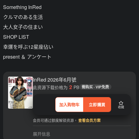
Something InRed
クルマのある生活
大人女子の住まい
SHOP LIST
幸運を呼ぶ12星座佔い
present ＆ アンケート
InRed 2026年6月號
2
此资源下载价格为
PB
需购买 · VIP免费
加入购物车
立即購買
收藏
会员可通过额度解锁资源，
查看会员方案
展开信息