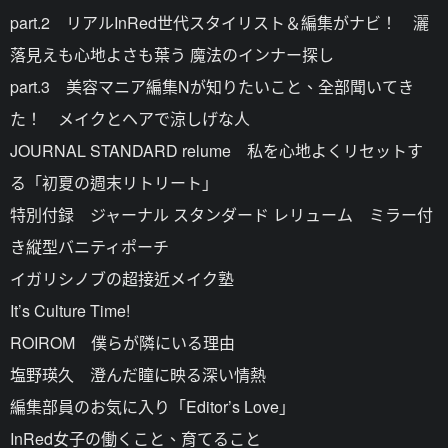
part.2 リアルInRed世代スタイリスト＆編集がナビ！ 灑
落見えも心地よさも葉う 魔法のインナー探し
part.3 美容マニア編集Nが知りたいこと、全部聞いてき
た！ メイクとヘアで涼しげな人
JOURNAL STANDARD relume 私を心地よくリセットす
る「初夏の週末リトリート」
特別付録 ジャーナル スタンダード レリューム ミラー付
き縦型バニティポーチ
イガリシノブの超接近メイク塾
It’s Culture Time!
ROIROM 僕らが隣にいる理由
塩野瑛久 澄んだ瞳に映る深い情熱
編集部員のお気に入り「Editor’s Love」
InRed女子の働くこと、育てること