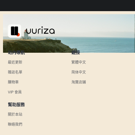
站內導航
鏈接
最近更新
繁體中文
雜誌名單
简体中文
購物車
淘寶店鋪
VIP 會員
幫助服務
關於本站
聯絡我們