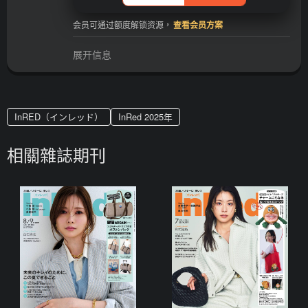
会员可通过额度解锁资源，
查看会员方案
展开信息
InRED（インレッド）
InRed 2025年
相關雜誌期刊