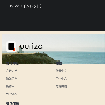
InRed（インレッド）
站內導航
鏈接
最近更新
繁體中文
雜誌名單
简体中文
購物車
淘寶店鋪
VIP 會員
幫助服務