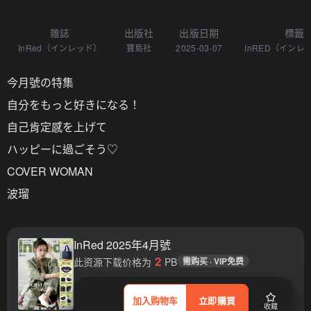
雜誌
出版社
出版日期
標籤
InRed（インレッド）
寶島社
2025-03-07
InRED（インレ
今月號の特集
自分をもっと好きになる！
自己肯定感を上げて
ハッピーに過ごそう♡
COVER WOMAN
波瑠
InRed 2025年4月號
2
此资源下载价格为
PB
需购买 · VIP免费
加入购物车
立即購買
收藏