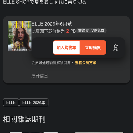
ELLE SHOPで夏をおしゃれに乗り切る
ELLE 2026年6月號
2
此资源下载价格为
PB
需购买 · VIP免费
加入购物车
立即購買
收藏
会员可通过额度解锁资源，
查看会员方案
展开信息
ELLE
ELLE 2026年
相關雜誌期刊