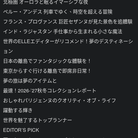
北極圏 オーロラと眠るイマーシブな夜
ペルー・アンデス 列車でゆく、時空を超える冒険
フランス・プロヴァンス 巨匠セザンヌが見た景色を追體験
インド・ラジャスタン 手仕事から生まれる小さな魔法
世界のELLEエディターがリコメンド！夢のデスティネーシ
ョン
日本の離島でファンタジックな體験を！
東京からすぐ行ける離島で即席非日常！
夢の旅は夢のアイテムと
最速！2026-’27秋冬コレクションレポート
おしゃれパリジェンヌのクオリティ・オブ・ライフ
躍動する輝き
世界を魅了するトップランナー
EDITOR’S PICK