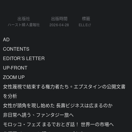
出版社
出版時間
標籤
ハースト婦人畫報社
2026-04-28
ELLE
AD
CONTENTS
EDITOR’S LETTER
UP-FRONT
ZOOM UP
女性蔑視で結束する権力者たち。エプスタインの公開文書
を分析
女性が頭角を現し始めた 長壽ビジネスは広まるのか
非日常へ誘う、ファンタジー旅へ
モロッコ・フェズ まるでおとぎ話！ 世界一の市場へ