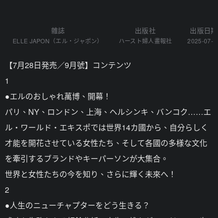
雜誌
出版社
出版日期
ELLE JAPON（エル・ジャポン）
ハースト婦人畫報社
2025-07-2
【7月28日発売／9月號】コンテンツ
1
●エルのおしゃれ萬博、開幕！
パリ、NY、ロンドン、上海、ヘルシンキ、バンコク……エ
ル・ワールド・エキスポでは世界14カ國から、自分らしく
才能を開花させている女性たち、そして各國の多様な文化
を牽引するブランドやキーパーソンが大集合。
世界と女性たちの今を知り、さらに輝く未來へ！
2
●人生のニューチャプターをどう生きる？