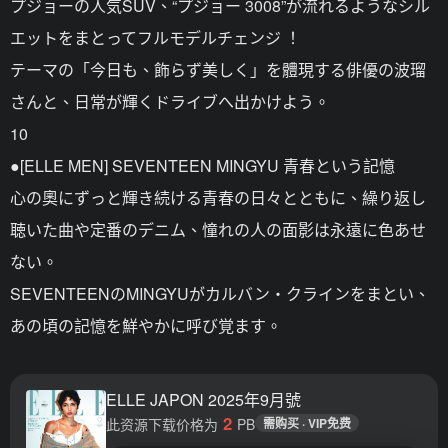
プジョーの人気SUV、“プジョー 3008”が流れるようなシル
エットをまとってフルモデルチェンジ ！
テーマの「今日も、飾らず美しく」を體現する俳優の波瑠
さんと、日常が輝くドライブへ出かけよう。
10
●[ELLE MEN] SEVENTEEN MINGYU 青春という記憶
心の奧にずっと輝き続ける青春の日々とともに、繰り返し
聴いた曲や定番のデニム、憧れの人の面影は永遠に色あせ
ない。
SEVENTEENのMINGYUがカルバン・クラインをまとい、
あの頃の記憶を鮮やかに呼び覚ます。
ELLE JAPON 2025年9月號
2
此资源下载价格为
PB
需购买 · VIP免费