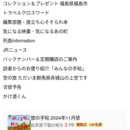
コレクション＆プレゼント 福島県福島市
トラベルクロスワード
編集部選・旅立ち心そそられ本
気になる映畫、気になるあの町
列島Information
JRニュース
バックナンバー＆定期購読のご案內
読者からのお便り紹介「みんなの手帖」
空の旅 ただいま群馬県赤城山の上空です
次號予告
かけ湯くん
旅の手帖 2024年11月號
2
此资源下载价格为
PB
需购买 · VIP免费