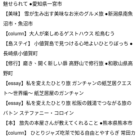
魅せられて ●愛知県一宮市
【美味】 雪が生み出す美味なお米のグルメ旅 ●新潟県南魚
沼市・魚沼市
【column】大人が楽しめるゲストハウス 松鳥むう
【島ステイ】 小値賀島で見つける心地よいひとりぼっち ●
長崎県小値賀町
【修行】磨き、開く新しい扉 高野山で修行旅 ●和歌山県高
野町
【essay】私を変えたひとり旅 ガンチャンの紙芝居クエス
ト～世界編～ 紙芝居屋のガンチャン
【essay】私を変えたひとり旅 松阪の銭湯でつながる旅の
バトン ステファニー・コロイン
【本】 旅先の本屋さんが教えてくれること ●熊本県熊本市
【column】 ひとりジャズ吃茶で知る自由とやすらぎ 常田カ