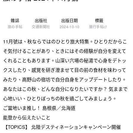
雜誌
出版社
出版日期
標籤
旅の手帖
交通新聞社
2024-10-10
旅行手帖
11月號は、秋ならではのひとり旅大特集。ひとりだからこ
そ気付けることがあり、ときにはその経験が自分を変えて
くれることもあります。山深い穴場の秘湯で心身をデトッ
クスしたり、感覚を研ぎ澄ませて目の前の食材を味わって
みたり、高野山の宿坊で自分自身をアップデートしたり。
あなたはこの秋、どんな自分になりたいですか？ 気ままで
心地いい、ひとりぼっちの秋を過ごしてみましょう。
ご當地いま推し！ 島根県／北海道
能登から伝えたいこと
【TOPICS】 北陸デスティネーションキャンペーン開催