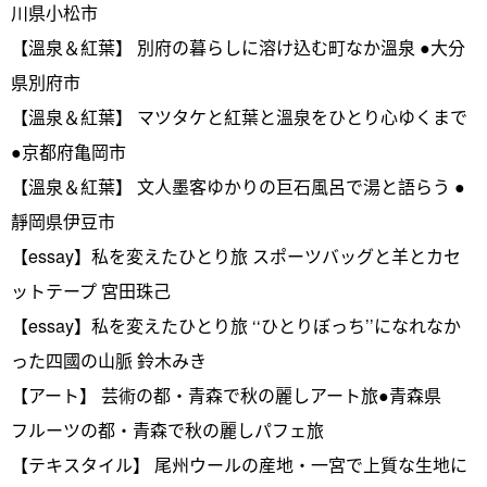
川県小松市
【溫泉＆紅葉】 別府の暮らしに溶け込む町なか溫泉 ●大分
県別府市
【溫泉＆紅葉】 マツタケと紅葉と溫泉をひとり心ゆくまで
●京都府亀岡市
【溫泉＆紅葉】 文人墨客ゆかりの巨石風呂で湯と語らう ●
靜岡県伊豆市
【essay】私を変えたひとり旅 スポーツバッグと羊とカセ
ットテープ 宮田珠己
【essay】私を変えたひとり旅 ‘‘ひとりぼっち’’になれなか
った四國の山脈 鈴木みき
【アート】 芸術の都・青森で秋の麗しアート旅●青森県
フルーツの都・青森で秋の麗しパフェ旅
【テキスタイル】 尾州ウールの産地・一宮で上質な生地に