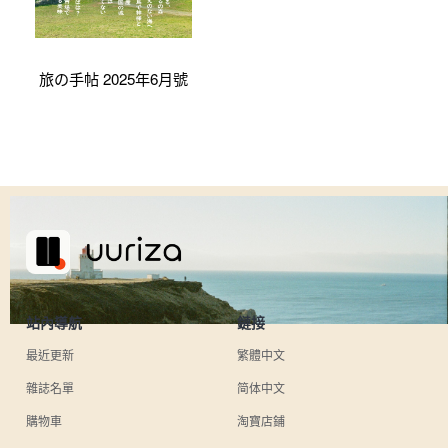
旅の手帖 2025年6月號
站內導航
鏈接
最近更新
繁體中文
雜誌名單
简体中文
購物車
淘寶店鋪