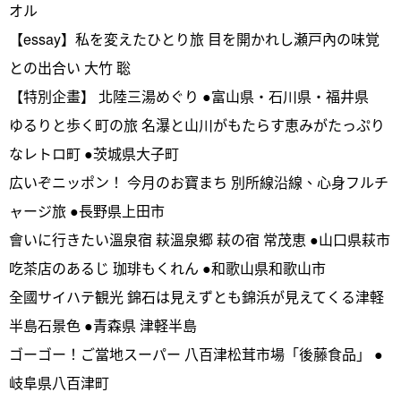
オル
【essay】私を変えたひとり旅 目を開かれし瀬戸內の味覚
との出合い 大竹 聡
【特別企畫】 北陸三湯めぐり ●富山県・石川県・福井県
ゆるりと歩く町の旅 名瀑と山川がもたらす恵みがたっぷり
なレトロ町 ●茨城県大子町
広いぞニッポン！ 今月のお寶まち 別所線沿線、心身フルチ
ャージ旅 ●長野県上田市
會いに行きたい溫泉宿 萩溫泉郷 萩の宿 常茂恵 ●山口県萩市
吃茶店のあるじ 珈琲もくれん ●和歌山県和歌山市
全國サイハテ観光 錦石は見えずとも錦浜が見えてくる津軽
半島石景色 ●青森県 津軽半島
ゴーゴー！ご當地スーパー 八百津松茸市場「後藤食品」 ●
岐阜県八百津町