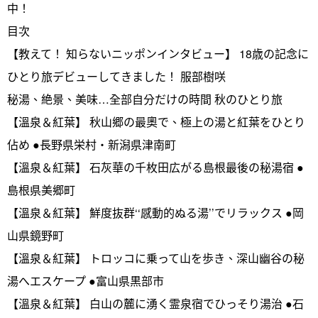
中！
目次
【教えて！ 知らないニッポンインタビュー】 18歳の記念に
ひとり旅デビューしてきました！ 服部樹咲
秘湯、絶景、美味…全部自分だけの時間 秋のひとり旅
【溫泉＆紅葉】 秋山郷の最奧で、極上の湯と紅葉をひとり
佔め ●長野県栄村・新潟県津南町
【溫泉＆紅葉】 石灰華の千枚田広がる島根最後の秘湯宿 ●
島根県美郷町
【溫泉＆紅葉】 鮮度抜群‘‘感動的ぬる湯’’でリラックス ●岡
山県鏡野町
【溫泉＆紅葉】 トロッコに乗って山を歩き、深山幽谷の秘
湯へエスケープ ●富山県黒部市
【溫泉＆紅葉】 白山の麓に湧く霊泉宿でひっそり湯治 ●石