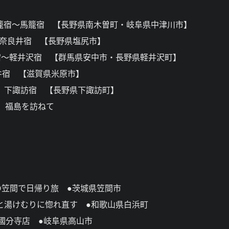
籠宿～馬籠宿 【長野県南木曽町・岐阜県中津川市】
 奈良井宿 【長野県塩尻市】
本宿～軽井沢宿 【群馬県安中市・長野県軽井沢町】
井宿 【滋賀県米原市】
 下諏訪宿 【長野県下諏訪町】
 福島を訪ねて
笠間で日帰り旅 ●茨城県笠間市
と湯けむりに惚れ直す ●和歌山県白浜町
國分寺店 ●岐阜県高山市