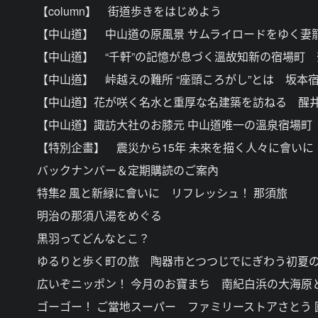
【column】 街道歩きをはじめよう
【中山道】 中山道の原風景 サムライロードをゆく妻
【中山道】 “千軒”の記憶が息づく溫故知新の宿場町
【中山道】 峠越えの難所 “座頭ころがし”とは 坂
【中山道】花が咲く名水と重厚な名建築を訪ねる 醒
【中山道】諏訪大社のお膝元 中山道唯一の溫泉宿場町
【特別企畫】 震災から15年 未來を描く人々に會いに
バックナンバー＆定期購読のご案內
特集2 風と新緑に會いに リフレッシュ！ 那須旅
明治の那須八湯をめぐる
黒羽ってどんなとこ？
ゆるりと歩く町の旅 陶器市とつつじでにぎわう初夏の
広いぞニッポン！ 今月のお寶まち 南紀白浜の大海原
ゴーゴー！ ご當地スーパー ファミリーストアさとう 