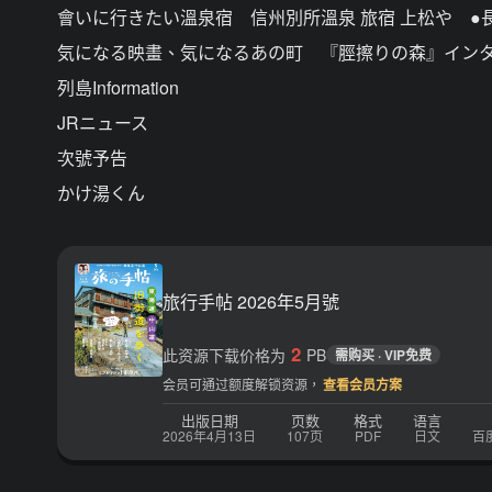
會いに行きたい溫泉宿 信州別所溫泉 旅宿 上松や ●
気になる映畫、気になるあの町 『脛擦りの森』イン
列島Information
JRニュース
次號予告
かけ湯くん
旅行手帖 2026年5月號
2
此资源下载价格为
PB
需购买 · VIP免费
会员可通过额度解锁资源，
查看会员方案
出版日期
页数
格式
语言
2026年4月13日
107页
PDF
日文
百度