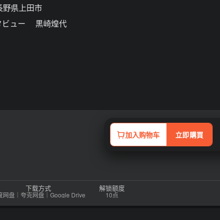
長野県上田市
タビュー 黒崎煌代
加入购物车
立即購買
下载方式
解锁额度
网盘｜夸克网盘｜Google Drive
10点