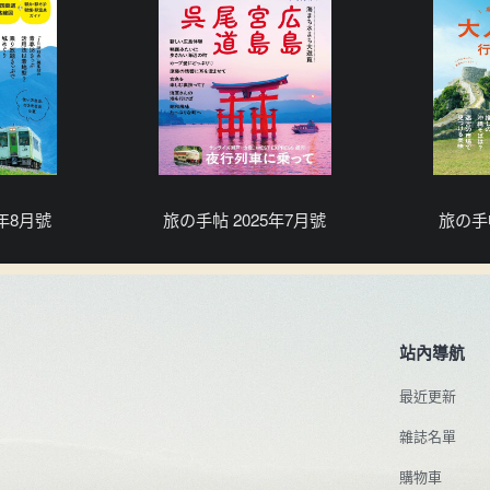
5年8月號
旅の手帖 2025年7月號
旅の手帖
站內導航
最近更新
雜誌名單
購物車