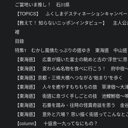
ご當地いま推し！ 石川県
【TOPICS】 ふくしまデスティネーションキャンペ
【教えて！ 知らないニッポンインタビュー】 主人公
裡
目錄
特集1 むかし風情たっぷりの道ゆき 東海道 中山道
【東海道】 広重が描いた富士の眺めと古の“浮世”に
【東海道】 変わらぬ名物を食べに行こう！ 府中宿
【東海道】京都・三條大橋へつながる“始まり”を歩く
【東海道】 人々を癒やすもちもちの旅 草津宿～大
【東海道】 街道に息づく手しごとの技 池鯉鮒宿～
【東海道】 石畳を踏み、往時の怪異奇談を思う 金
【東海道】 意外と穴場？ 思い描く街道ってこんなと
【column】 十返舎一九ってなにもの？