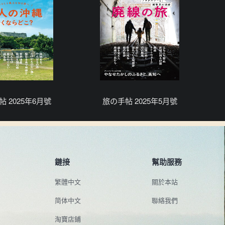
 2025年6月號
旅の手帖 2025年5月號
鏈接
幫助服務
繁體中文
關於本站
简体中文
聯絡我們
淘寶店鋪