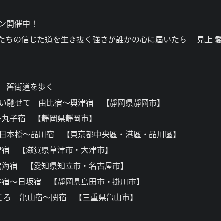
ーン開催中！
たちの信じた道を生き抜く強さが誰かの心に屆いたら 見上 
 舊街道を歩く
思い馳せて 由比宿～興津宿 【靜岡県靜岡市】
～丸子宿 【靜岡県靜岡市】
 日本橋～品川宿 【東京都中央區・港區・品川區】
津宿 【滋賀県草津市・大津市】
鳴海宿 【愛知県知立市・名古屋市】
谷宿～日坂宿 【靜岡県島田市・掛川市】
ころ 亀山宿～関宿 【三重県亀山市】